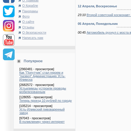
О Трамвае
О Корабле
12 Апреля, Воскресенье
Панорамы
23:10
Второй советский космонавт
Фото
О сайте
05 Апреля, Понедельник
Отзывы
00:45
Автомобиль рухнул с моста в
О безопасности
Написать нам
Попуярное
[2960481 - просмотров]
Как "Попутчик" стал героем и
"развел" Администрацию Усть-
Илимска
[2682572 - просмотров]
Устьилимцы устроили проводы
мобилизованным
[128055 - просмотров]
Теперь проезд 10 рублей по городу
[105214 - просмотров]
Усть-Илимский пивоваренный
завод
[97043 - просмотров]
В поликлинику через интернет