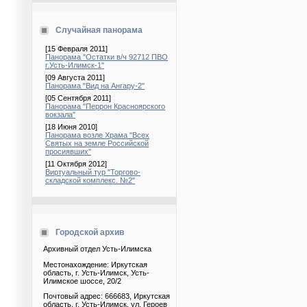
Случайная панорама
[15 Февраля 2011]
Панорама "Остатки в/ч 92712 ПВО
г.Усть-Илимск-1"
[09 Августа 2011]
Панорама "Вид на Ангару-2"
[05 Сентября 2011]
Панорама "Перрон Красноярского
вокзала"
[18 Июня 2010]
Панорама возле Храма "Всех
Святых на земле Российской
просиявших"
[11 Октября 2012]
Виртуальный тур "Торгово-
складской комплекс. №2"
Городской архив
Архивный отдел Усть-Илимска
Местонахождение: Иркутская
область, г. Усть-Илимск, Усть-
Илимское шоссе, 20/2
Почтовый адрес: 666683, Иркутская
область, г. Усть-Илимск, ул. Героев