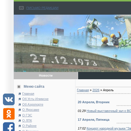
ПИСЬМО РЕДАКЦИИ
Новости
Меню сайта
Главная
»
2026
»
Апрель
Главная
Об Усть-Илимске
20 Апреля, Вторник
Об Аэропорте
О Яросаме
01:29
Новый выставочный зал о ВО
О ГЭС
17 Апреля, Пятница
О ЛПК
О Районе
17:02
Концерт народной музыки "Зв