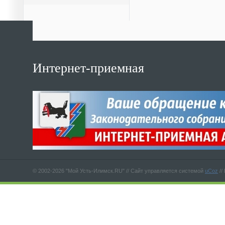
Интернет-приемная
© 2002-2026 "Мой Усть-Илимск.RU" //
Сайт управляется системой
uCoz
//