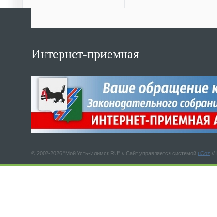
Интернет-приемная
© 2002-2026 "Мой Усть-Илимск.RU" //
Сайт управляется системой
uCoz
//