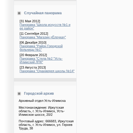
Случайная панорама
[31 Мая 2012]
Панорама "Школа искусств №1 и
ее район"
[11 Сентября 2012]
Панорама "Магазин «Ёлочка»"
[06 Декабря 2010]
Панорама "Район Городской
больницы №1"
[20 Февраля 2012]
Панорама "Стела №2 "Усть-
Илимский ЛПК"
[23 Августа 2013]
Панорама "Оранжерея школы №14"
Городской архив
Архивный отдел Усть-Илимска
Местонахождение: Иркутская
область, г. Усть-Илимск, Усть-
Илимское шоссе, 20/2
Почтовый адрес: 666683, Иркутская
область, г. Усть-Илимск, ул. Героев
Труда, 38