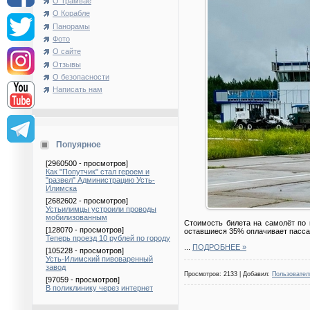
О Трамвае
О Корабле
Панорамы
Фото
О сайте
Отзывы
О безопасности
Написать нам
Попуярное
[2960500 - просмотров]
Как "Попутчик" стал героем и
"развел" Администрацию Усть-
Илимска
[2682602 - просмотров]
Устьилимцы устроили проводы
мобилизованным
Стоимость билета на самолёт по 
[128070 - просмотров]
оставшиеся 35% оплачивает пасса
Теперь проезд 10 рублей по городу
...
ПОДРОБНЕЕ »
[105228 - просмотров]
Усть-Илимский пивоваренный
завод
Просмотров: 2133 | Добавил:
Пользовател
[97059 - просмотров]
В поликлинику через интернет