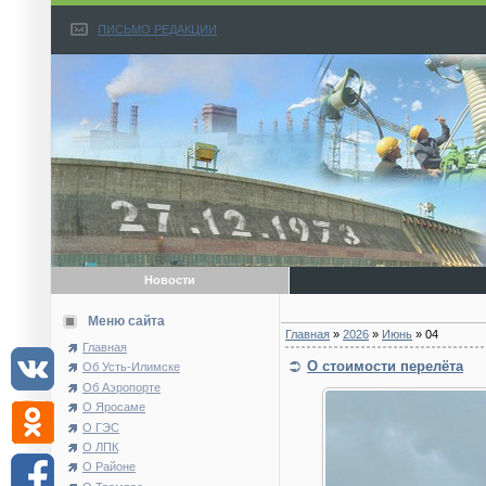
ПИСЬМО РЕДАКЦИИ
Новости
Меню сайта
Главная
»
2026
»
Июнь
»
04
Главная
О стоимости перелёта
Об Усть-Илимске
Об Аэропорте
О Яросаме
О ГЭС
О ЛПК
О Районе