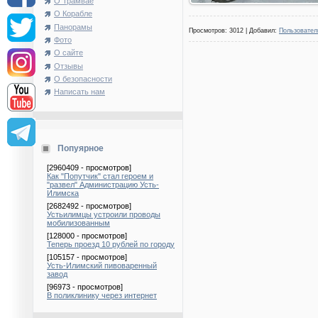
О Трамвае
О Корабле
Панорамы
Просмотров: 3012 | Добавил:
Пользовател
Фото
О сайте
Отзывы
О безопасности
Написать нам
Попуярное
[2960409 - просмотров]
Как "Попутчик" стал героем и
"развел" Администрацию Усть-
Илимска
[2682492 - просмотров]
Устьилимцы устроили проводы
мобилизованным
[128000 - просмотров]
Теперь проезд 10 рублей по городу
[105157 - просмотров]
Усть-Илимский пивоваренный
завод
[96973 - просмотров]
В поликлинику через интернет