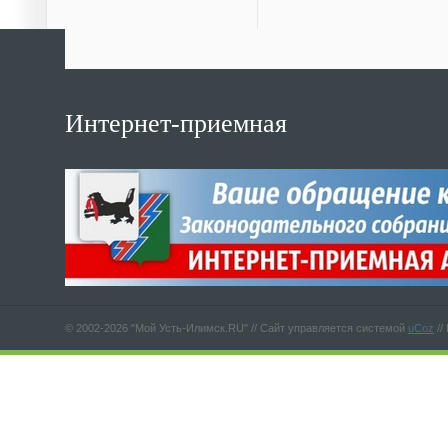
Интернет-приемная
© 2002-2026 "Мой Усть-Илимск.RU" //
Сайт управляется системой
uCoz
//