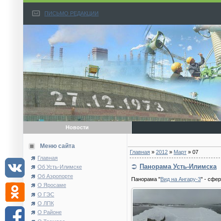
ПИСЬМО РЕДАКЦИИ
Новости
Меню сайта
Главная
»
2012
»
Март
»
07
Главная
Панорама Усть-Илимска
Об Усть-Илимске
Об Аэропорте
Панорама "
Вид на Ангару-3
" - сфе
О Яросаме
О ГЭС
О ЛПК
О Районе