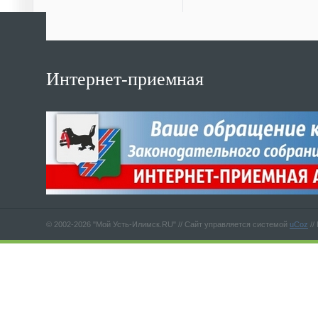
Интернет-приемная
© 2002-2026 "Мой Усть-Илимск.RU" //
Сайт управляется системой
uCoz
//