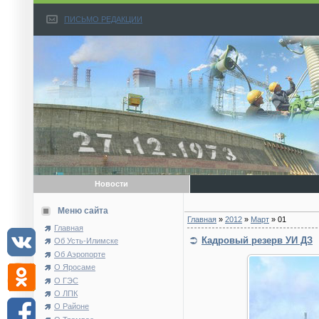
ПИСЬМО РЕДАКЦИИ
Новости
Меню сайта
Главная
»
2012
»
Март
»
01
Главная
Кадровый резерв УИ ДЗ
Об Усть-Илимске
Об Аэропорте
О Яросаме
О ГЭС
О ЛПК
О Районе