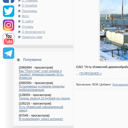
О Трамвае
О Корабле
Панорамы
Фото
О сайте
Отзывы
О безопасности
Написать нам
Попуярное
ОАО "Усть-Илимский деревообраба
[2960484 - просмотров]
Как "Попутчик" стал героем и
...
ПОДРОБНЕЕ »
"развел" Администрацию Усть-
Илимска
[2682581 - просмотров]
Просмотров: 8539 | Добавил:
Пользовател
Устьилимцы устроили проводы
мобилизованным
[128059 - просмотров]
Теперь проезд 10 рублей по городу
[105216 - просмотров]
Усть-Илимский пивоваренный
завод
[97045 - просмотров]
В поликлинику через интернет