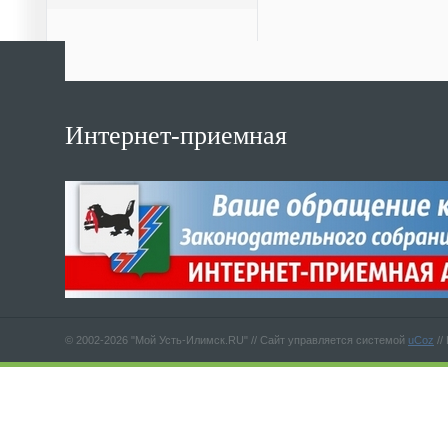
Интернет-приемная
© 2002-2026 "Мой Усть-Илимск.RU" //
Сайт управляется системой
uCoz
//