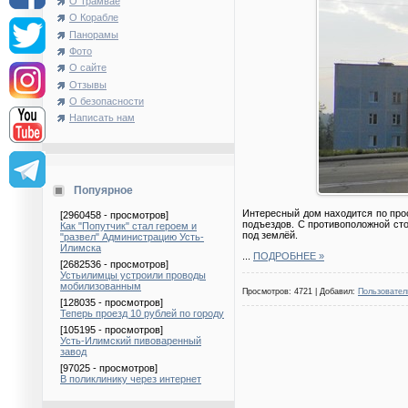
О Трамвае
О Корабле
Панорамы
Фото
О сайте
Отзывы
О безопасности
Написать нам
Попуярное
Интересный дом находится по прос
[2960458 - просмотров]
подъездов. С противоположной сто
Как "Попутчик" стал героем и
под землёй.
"развел" Администрацию Усть-
Илимска
...
ПОДРОБНЕЕ »
[2682536 - просмотров]
Устьилимцы устроили проводы
мобилизованным
Просмотров: 4721 | Добавил:
Пользовател
[128035 - просмотров]
Теперь проезд 10 рублей по городу
[105195 - просмотров]
Усть-Илимский пивоваренный
завод
[97025 - просмотров]
В поликлинику через интернет