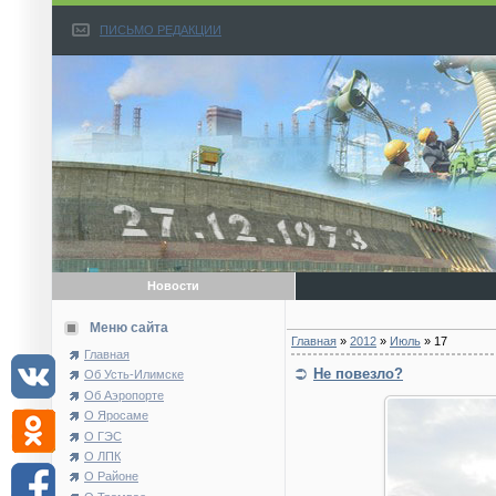
ПИСЬМО РЕДАКЦИИ
Новости
Меню сайта
Главная
»
2012
»
Июль
»
17
Главная
Не повезло?
Об Усть-Илимске
Об Аэропорте
О Яросаме
О ГЭС
О ЛПК
О Районе