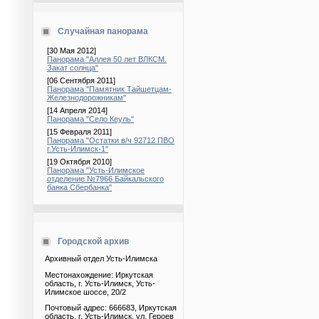
Случайная панорама
[30 Мая 2012]
Панорама "Аллея 50 лет ВЛКСМ.
Закат солнца"
[06 Сентября 2011]
Панорама "Памятник Тайшетцам-
Железнодорожникам"
[14 Апреля 2014]
Панорама "Село Кеуль"
[15 Февраля 2011]
Панорама "Остатки в/ч 92712 ПВО
г.Усть-Илимск-1"
[19 Октября 2010]
Панорама "Усть-Илимское
отделение №7966 Байкальского
банка Сбербанка"
Городской архив
Архивный отдел Усть-Илимска
Местонахождение: Иркутская
область, г. Усть-Илимск, Усть-
Илимское шоссе, 20/2
Почтовый адрес: 666683, Иркутская
область, г. Усть-Илимск, ул. Героев