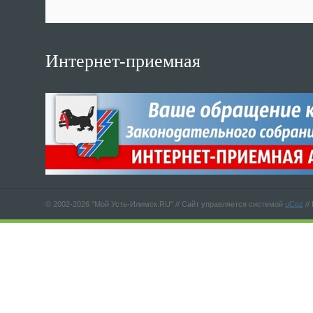
Интернет-приемная
© 2002-2026 "Мой Усть-Илимск.RU" //
Сайт управляется системой
uCoz
//