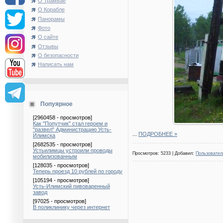
О Трамвае
О Корабле
Панорамы
Фото
О сайте
Отзывы
О безопасности
Написать нам
Попуярное
[2960458 - просмотров]
Как "Попутчик" стал героем и
"развел" Администрацию Усть-
...
ПОДРОБНЕЕ »
Илимска
[2682535 - просмотров]
Устьилимцы устроили проводы
Просмотров: 5233 | Добавил:
Пользовател
мобилизованным
[128035 - просмотров]
Теперь проезд 10 рублей по городу
[105194 - просмотров]
Усть-Илимский пивоваренный
завод
[97025 - просмотров]
В поликлинику через интернет