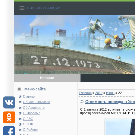
ПИСЬМО РЕДАКЦИИ
Новости
Меню сайта
Главная
»
2012
»
Июль
»
22
Главная
Стоимость проезда в Уст
Об Усть-Илимске
Об Аэропорте
С 1 августа 2012 вступает в силу
О Яросаме
проезд пассажиров МУП "ПАТП". См
О ГЭС
О ЛПК
О Районе