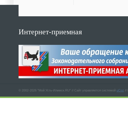
Интернет-приемная
© 2002-2026 "Мой Усть-Илимск.RU" //
Сайт управляется системой
uCoz
//