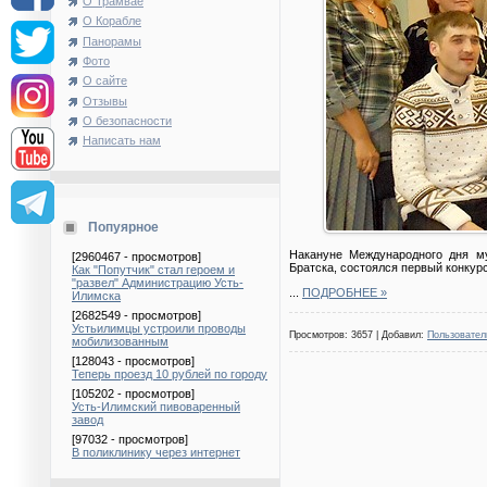
О Трамвае
О Корабле
Панорамы
Фото
О сайте
Отзывы
О безопасности
Написать нам
Попуярное
Накануне Международного дня му
[2960467 - просмотров]
Братска, состоялся первый конкурс
Как "Попутчик" стал героем и
"развел" Администрацию Усть-
...
ПОДРОБНЕЕ »
Илимска
[2682549 - просмотров]
Устьилимцы устроили проводы
Просмотров: 3657 | Добавил:
Пользовател
мобилизованным
[128043 - просмотров]
Теперь проезд 10 рублей по городу
[105202 - просмотров]
Усть-Илимский пивоваренный
завод
[97032 - просмотров]
В поликлинику через интернет