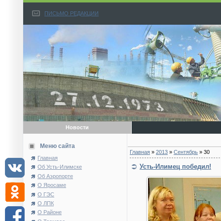
ПИСЬМО РЕДАКЦИИ
Новости
Меню сайта
Главная
»
2013
»
Сентябрь
»
30
Главная
Усть-Илимец победил!
Об Усть-Илимске
Об Аэропорте
О Яросаме
О ГЭС
О ЛПК
О Районе