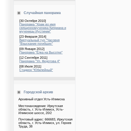
Случайная панорама
[30 Октября 2010]
Панорама "Храм во имя
священномученика Киприана и
мученицы Иустинии"
[23 Февраля 2014]
Виртуальный тур "Часовня
"Взыскание погибших"
[09 Января 2012]
Панорама "Ёлка на Высотке"
[12 Сентября 2011]
Панорама "Ул. Федотова 4"
[08 Июля 2011]
Стадион "Юбилейный"
Городской архив
Архивный отдел Усть-Илимска
Местонахождение: Иркутская
область, г. Усть-Илимск, Усть-
Илимское шоссе, 20/2
Почтовый адрес: 666683, Иркутская
область, г. Усть-Илимск, ул. Героев
Труда, 38