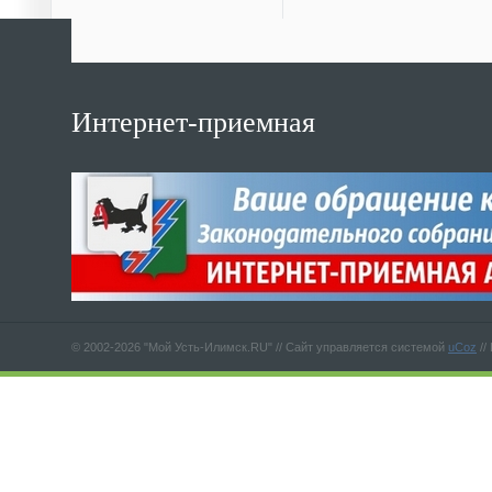
Интернет-приемная
© 2002-2026 "Мой Усть-Илимск.RU" //
Сайт управляется системой
uCoz
//