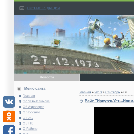
ПИСЬМО РЕДАКЦИИ
Новости
Меню сайта
Главная
»
2013
»
Сентябрь
»
06
Главная
Рейс "Иркутск-Усть-Илим
Об Усть-Илимске
Об Аэропорте
О Яросаме
О ГЭС
О ЛПК
О Районе