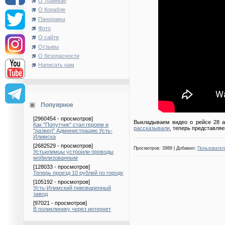
О Трамвае
О Корабле
Панорамы
Фото
О сайте
Отзывы
О безопасности
Написать нам
Попуярное
[2960454 - просмотров]
Выкладываем видео о рейсе 28 ав
Как "Попутчик" стал героем и
рассказывали
, теперь представляе
"развел" Администрацию Усть-
Илимска
[2682529 - просмотров]
Просмотров: 3989 | Добавил:
Пользовател
Устьилимцы устроили проводы
мобилизованным
[128033 - просмотров]
Теперь проезд 10 рублей по городу
[105192 - просмотров]
Усть-Илимский пивоваренный
завод
[97021 - просмотров]
В поликлинику через интернет