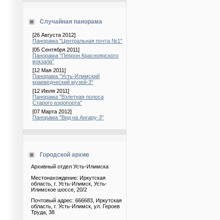
Случайная панорама
[26 Августа 2012]
Панорама "Центральная почта №1"
[05 Сентября 2011]
Панорама "Перрон Красноярского
вокзала"
[12 Мая 2011]
Панорама "Усть-Илимский
краеведческий музей-3"
[12 Июля 2011]
Панорама "Взлетная полоса
Старого аэропорта"
[07 Марта 2012]
Панорама "Вид на Ангару-3"
Городской архив
Архивный отдел Усть-Илимска
Местонахождение: Иркутская
область, г. Усть-Илимск, Усть-
Илимское шоссе, 20/2
Почтовый адрес: 666683, Иркутская
область, г. Усть-Илимск, ул. Героев
Труда, 38