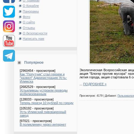
О Трамвае
О Корабле
Панорамы
Фото
О сайте
Отзывы
О безопасности
Написать нам
Попуярное
Экологическая Всероссийская акц
[2960454 - просмотров]
акция "Блогер против мусора" наз
Как "Попутчик" стал героем и
летия города, акция стартовала 6 с
"развел" Администрацию Усть-
Илимска
...
ПОДРОБНЕЕ »
[2682529 - просмотров]
Устьилимцы устроили проводы
мобилизованным
Просмотров: 4179 | Добавил:
Пользовател
[128033 - просмотров]
Теперь проезд 10 рублей по городу
[105192 - просмотров]
Усть-Илимский пивоваренный
завод
[97021 - просмотров]
В поликлинику через интернет