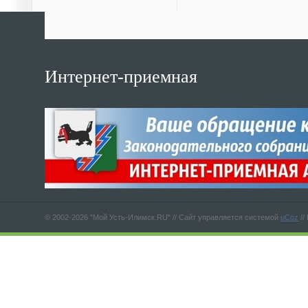
Интернет-приемная
© 2002-2026 "Мой Усть-Илимск.RU" //
Сайт управляется системой
uCoz
//