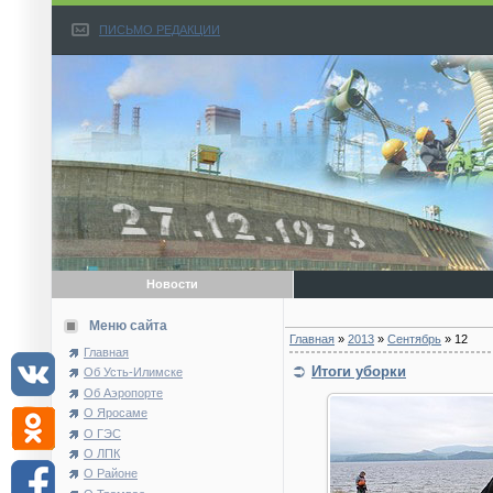
ПИСЬМО РЕДАКЦИИ
Новости
Меню сайта
Главная
»
2013
»
Сентябрь
»
12
Главная
Итоги уборки
Об Усть-Илимске
Об Аэропорте
О Яросаме
О ГЭС
О ЛПК
О Районе