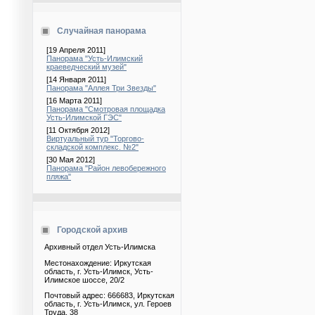
Случайная панорама
[19 Апреля 2011]
Панорама "Усть-Илимский
краеведческий музей"
[14 Января 2011]
Панорама "Аллея Три Звезды"
[16 Марта 2011]
Панорама "Смотровая площадка
Усть-Илимской ГЭС"
[11 Октября 2012]
Виртуальный тур "Торгово-
складской комплекс. №2"
[30 Мая 2012]
Панорама "Район левобережного
пляжа"
Городской архив
Архивный отдел Усть-Илимска
Местонахождение: Иркутская
область, г. Усть-Илимск, Усть-
Илимское шоссе, 20/2
Почтовый адрес: 666683, Иркутская
область, г. Усть-Илимск, ул. Героев
Труда, 38