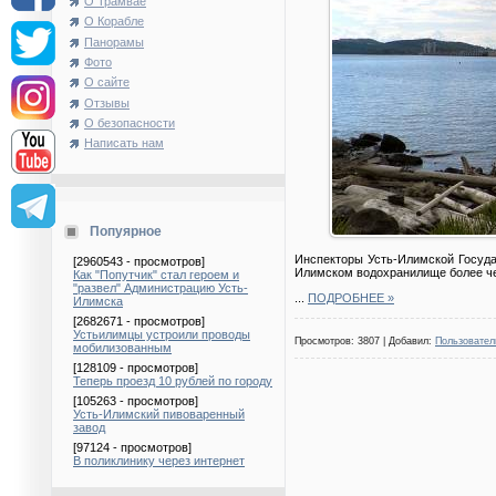
О Трамвае
О Корабле
Панорамы
Фото
О сайте
Отзывы
О безопасности
Написать нам
Попуярное
Инспекторы Усть-Илимской Госуд
[2960543 - просмотров]
Илимском водохранилище более чем
Как "Попутчик" стал героем и
"развел" Администрацию Усть-
...
ПОДРОБНЕЕ »
Илимска
[2682671 - просмотров]
Устьилимцы устроили проводы
Просмотров: 3807 | Добавил:
Пользовател
мобилизованным
[128109 - просмотров]
Теперь проезд 10 рублей по городу
[105263 - просмотров]
Усть-Илимский пивоваренный
завод
[97124 - просмотров]
В поликлинику через интернет