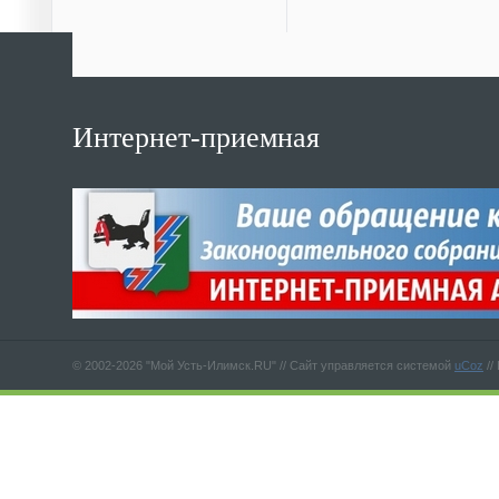
Интернет-приемная
© 2002-2026 "Мой Усть-Илимск.RU" //
Сайт управляется системой
uCoz
//