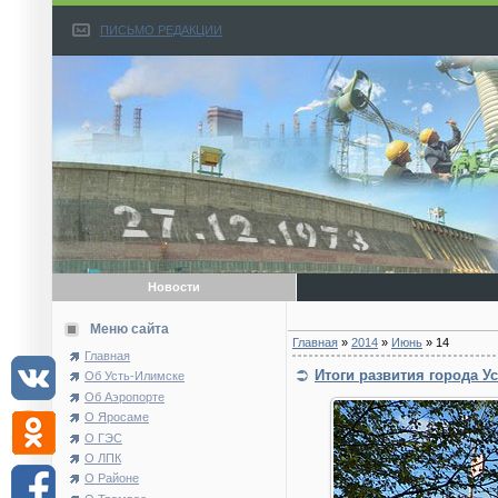
ПИСЬМО РЕДАКЦИИ
Новости
Меню сайта
Главная
»
2014
»
Июнь
»
14
Главная
Итоги развития города Ус
Об Усть-Илимске
Об Аэропорте
О Яросаме
О ГЭС
О ЛПК
О Районе