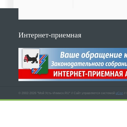
Интернет-приемная
© 2002-2026 "Мой Усть-Илимск.RU" //
Сайт управляется системой
uCoz
//