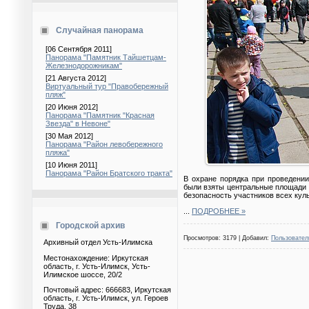
Случайная панорама
[06 Сентября 2011]
Панорама "Памятник Тайшетцам-
Железнодорожникам"
[21 Августа 2012]
Виртуальный тур "Правобережный
пляж"
[20 Июня 2012]
Панорама "Памятник "Красная
Звезда" в Невоне"
[30 Мая 2012]
Панорама "Район левобережного
пляжа"
[10 Июня 2011]
Панорама "Район Братского тракта"
В охране порядка при проведени
были взяты центральные площади 
безопасность участников всех кул
...
ПОДРОБНЕЕ »
Городской архив
Просмотров: 3179 | Добавил:
Пользовател
Архивный отдел Усть-Илимска
Местонахождение: Иркутская
область, г. Усть-Илимск, Усть-
Илимское шоссе, 20/2
Почтовый адрес: 666683, Иркутская
область, г. Усть-Илимск, ул. Героев
Труда, 38