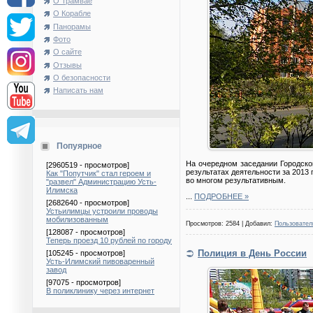
О Трамвае
О Корабле
Панорамы
Фото
О сайте
Отзывы
О безопасности
Написать нам
Попуярное
На очередном заседании Городск
[2960519 - просмотров]
результатах деятельности за 2013 
Как "Попутчик" стал героем и
во многом результативным.
"развел" Администрацию Усть-
Илимска
...
ПОДРОБНЕЕ »
[2682640 - просмотров]
Устьилимцы устроили проводы
мобилизованным
Просмотров: 2584 | Добавил:
Пользовател
[128087 - просмотров]
Теперь проезд 10 рублей по городу
Полиция в День России
[105245 - просмотров]
Усть-Илимский пивоваренный
завод
[97075 - просмотров]
В поликлинику через интернет