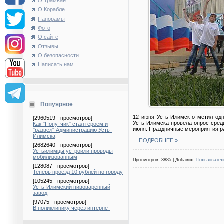
О Трамвае
О Корабле
Панорамы
Фото
О сайте
Отзывы
О безопасности
Написать нам
Попуярное
12 июня Усть-Илимск отметил одн
[2960519 - просмотров]
Усть-Илимска провела опрос сред
Как "Попутчик" стал героем и
июня. Праздничные мероприятия р
"развел" Администрацию Усть-
Илимска
...
ПОДРОБНЕЕ »
[2682640 - просмотров]
Устьилимцы устроили проводы
мобилизованным
Просмотров: 3885 | Добавил:
Пользовател
[128087 - просмотров]
Теперь проезд 10 рублей по городу
[105245 - просмотров]
Усть-Илимский пивоваренный
завод
[97075 - просмотров]
В поликлинику через интернет