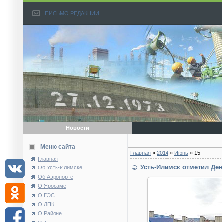
ПИСЬМО РЕДАКЦИИ
Новости
Меню сайта
Главная
»
2014
»
Июнь
»
15
Главная
Усть-Илимск отметил Ден
Об Усть-Илимске
Об Аэропорте
О Яросаме
О ГЭС
О ЛПК
О Районе