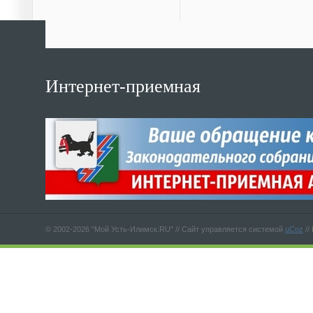
Интернет-приемная
© 2002-2026 "Мой Усть-Илимск.RU" //
Сайт управляется системой
uCoz
//