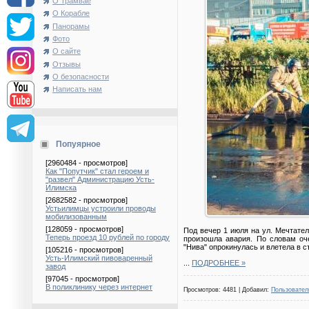
О Трамвае
О Корабле
Панорамы
Фото
О сайте
Отзывы
О безопасности
Написать нам
Попуярное
[2960484 - просмотров]
Как "Попутчик" стал героем и
"развел" Администрацию Усть-
Илимска
[2682582 - просмотров]
Устьилимцы устроили проводы
мобилизованным
[128059 - просмотров]
Под вечер 1 июля на ул. Мечтате
Теперь проезд 10 рублей по городу
произошла авария. По словам оче
"Нива" опрокинулась и влетела в с
[105216 - просмотров]
Усть-Илимский пивоваренный
...
ПОДРОБНЕЕ »
завод
[97045 - просмотров]
В поликлинику через интернет
Просмотров: 4481 | Добавил:
Пользовател