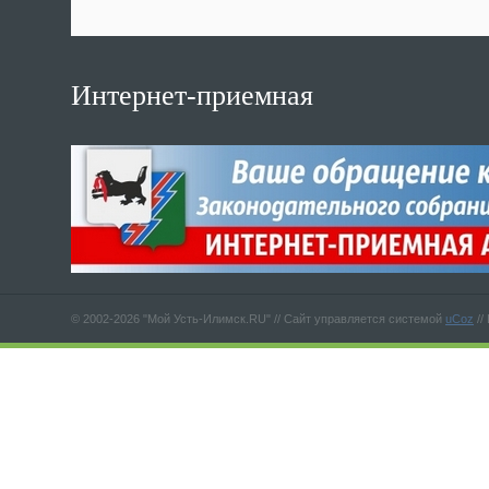
Интернет-приемная
© 2002-2026 "Мой Усть-Илимск.RU" //
Сайт управляется системой
uCoz
//