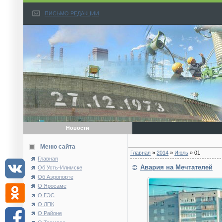
ПИСЬМО РЕДАКЦИИ
Новости
Меню сайта
Главная
»
2014
»
Июль
»
01
Главная
Авария на Мечтателей
Об Усть-Илимске
Об Аэропорте
О Яросаме
О ГЭС
О ЛПК
О Районе