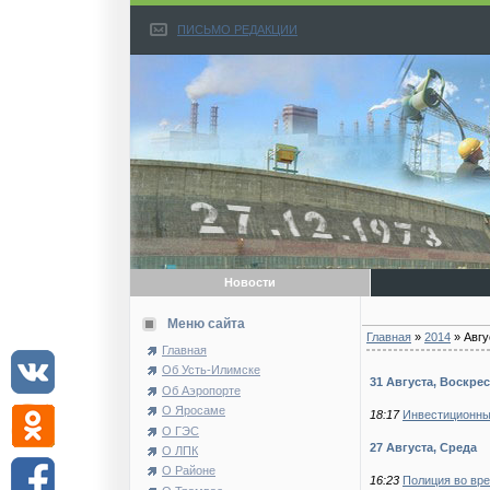
ПИСЬМО РЕДАКЦИИ
Новости
Меню сайта
Главная
»
2014
»
Авгу
Главная
Об Усть-Илимске
31 Августа, Воскре
Об Аэропорте
О Яросаме
18:17
Инвестиционны
О ГЭС
27 Августа, Среда
О ЛПК
О Районе
16:23
Полиция во вр