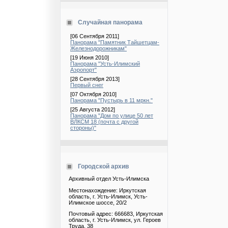
Случайная панорама
[06 Сентября 2011]
Панорама "Памятник Тайшетцам-
Железнодорожникам"
[19 Июня 2010]
Панорама "Усть-Илимский
Аэропорт"
[28 Сентября 2013]
Первый снег
[07 Октября 2010]
Панорама "Пустырь в 11 мркн."
[25 Августа 2012]
Панорама "Дом по улице 50 лет
ВЛКСМ 18 (почта с другой
стороны)"
Городской архив
Архивный отдел Усть-Илимска
Местонахождение: Иркутская
область, г. Усть-Илимск, Усть-
Илимское шоссе, 20/2
Почтовый адрес: 666683, Иркутская
область, г. Усть-Илимск, ул. Героев
Труда, 38