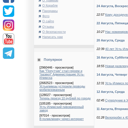
О Трамвае
О Корабле
24 Августа, Воскре
Панорамы
22:57
Кому доходную
Фото
О сайте
22 Августа, Пятница
Отзывы
10:27
Нас номиниров
О безопасности
Написать нам
20 Августа, Среда
22:39
40 лет Усть-И
16 Августа, Суббота
Попуярное
18:55
Новая развлеку
[2960446 - просмотров]
Как "Попутчик" стал героем и
"развел" Администрацию Усть-
14 Августа, Четверг
Илимска
[2682523 - просмотров]
12:31
Усть-Илимск по
Устьилимцы устроили проводы
мобилизованным
12 Августа, Среда
[128027 - просмотров]
Теперь проезд 10 рублей по городу
02:45
Суперлуние в 
[105185 - просмотров]
Усть-Илимский пивоваренный
11 Августа, Вторник
завод
[97014 - просмотров]
01:28
Велопробег к 4
В поликлинику через интернет