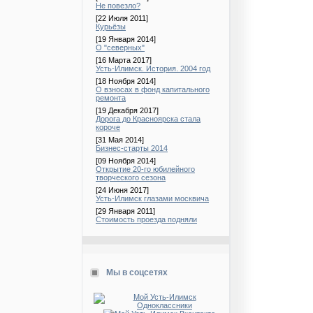
Не повезло?
[22 Июля 2011]
Курьёзы
[19 Января 2014]
О "северных"
[16 Марта 2017]
Усть-Илимск. История. 2004 год
[18 Ноября 2014]
О взносах в фонд капитального
ремонта
[19 Декабря 2017]
Дорога до Красноярска стала
короче
[31 Мая 2014]
Бизнес-старты 2014
[09 Ноября 2014]
Открытие 20-го юбилейного
творческого сезона
[24 Июня 2017]
Усть-Илимск глазами москвича
[29 Января 2011]
Стоимость проезда подняли
Мы в соцсетях