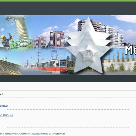
ст
сенье
е планы
емя патрулирования задержала угонщиков