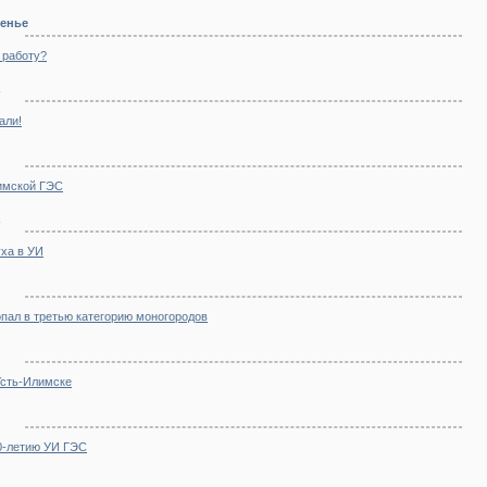
сенье
 работу?
али!
лимской ГЭС
ха в УИ
пал в третью категорию моногородов
Усть-Илимске
0-летию УИ ГЭС