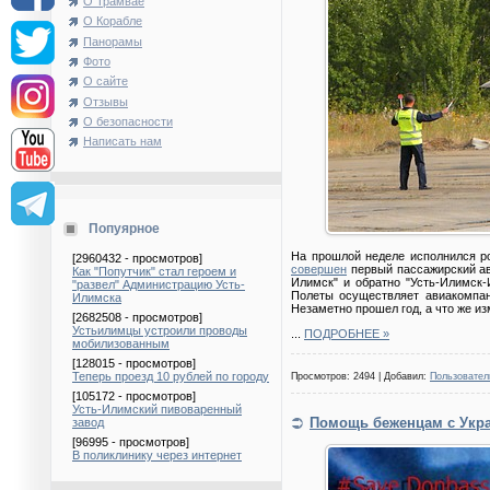
О Трамвае
О Корабле
Панорамы
Фото
О сайте
Отзывы
О безопасности
Написать нам
Попуярное
На прошлой неделе исполнился ро
[2960432 - просмотров]
совершен
первый пассажирский ав
Как "Попутчик" стал героем и
Илимск" и обратно "Усть-Илимск-
"развел" Администрацию Усть-
Полеты осуществляет авиакомпа
Илимска
Незаметно прошел год, а что же и
[2682508 - просмотров]
Устьилимцы устроили проводы
...
ПОДРОБНЕЕ »
мобилизованным
[128015 - просмотров]
Теперь проезд 10 рублей по городу
Просмотров: 2494 | Добавил:
Пользовател
[105172 - просмотров]
Усть-Илимский пивоваренный
Помощь беженцам с Укр
завод
[96995 - просмотров]
В поликлинику через интернет