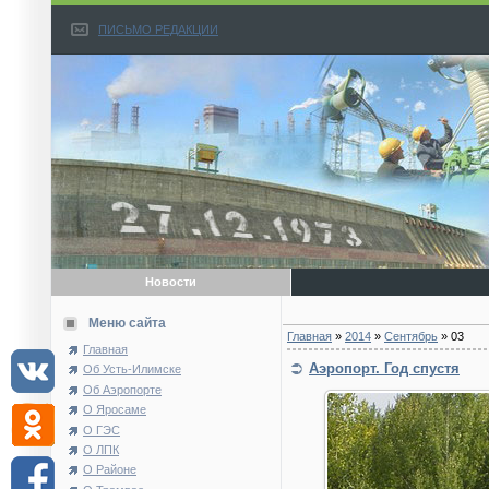
ПИСЬМО РЕДАКЦИИ
Новости
Меню сайта
Главная
»
2014
»
Сентябрь
»
03
Главная
Аэропорт. Год спустя
Об Усть-Илимске
Об Аэропорте
О Яросаме
О ГЭС
О ЛПК
О Районе