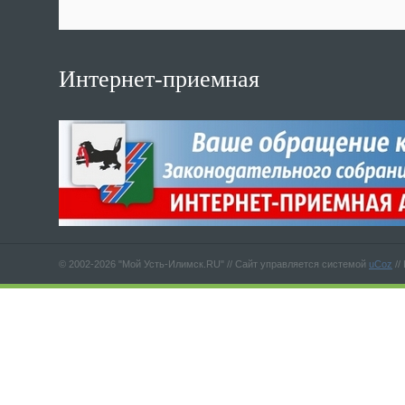
Интернет-приемная
© 2002-2026 "Мой Усть-Илимск.RU" //
Сайт управляется системой
uCoz
//