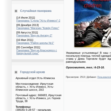
Случайная панорама
[14 Июля 2011]
Панорама "Стела "Усть-Илимск"-2
[09 Декабря 2013]
Панорама "Магазин "Ковёр Плюс"
[09 Августа 2011]
Панорама "Вид на Ангару-2"
[16 Мая 2011]
Панорама "Район школы №1"
[05 Сентября 2011]
Панорама "Вид на Красноярск с
Уважаемые устьилимцы! В наш го
Караульной горы"
посильную помощь теплой одеждой, 
этажа у Дома Торговли будет ж
равнодушными.
Оргкомитет, тел.: 6-23-10.
Городской архив
Просмотров: 2513 | Добавил:
Пользовател
Архивный отдел Усть-Илимска
Местонахождение: Иркутская
область, г. Усть-Илимск, Усть-
Илимское шоссе, 20/2
Почтовый адрес: 666683, Иркутская
область, г. Усть-Илимск, ул. Героев
Труда, 38
Телефоны:
(39535) 5-28-57 - начальник.