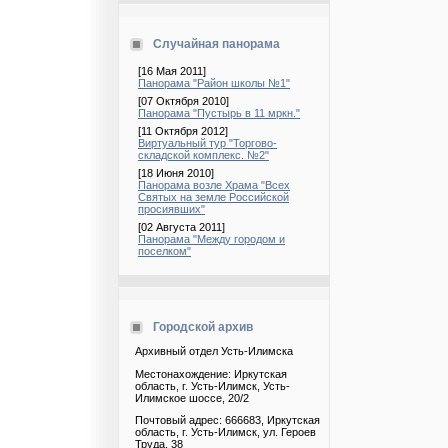
Случайная панорама
[16 Мая 2011]
Панорама "Район школы №1"
[07 Октября 2010]
Панорама "Пустырь в 11 мркн."
[11 Октября 2012]
Виртуальный тур "Торгово-
складской комплекс. №2"
[18 Июня 2010]
Панорама возле Храма "Всех
Святых на земле Российской
просиявших"
[02 Августа 2011]
Панорама "Между городом и
поселком"
Городской архив
Архивный отдел Усть-Илимска
Местонахождение: Иркутская
область, г. Усть-Илимск, Усть-
Илимское шоссе, 20/2
Почтовый адрес: 666683, Иркутская
область, г. Усть-Илимск, ул. Героев
Труда, 38