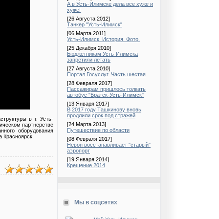
А в Усть-Илимске дела все хуже и
хуже!
[26 Августа 2012]
Танкер "Усть-Илимск"
[06 Марта 2011]
Усть-Илимск. История. Фото.
[25 Декабря 2010]
Бюджетникам Усть-Илимска
запретили летать
[27 Августа 2010]
Портал Госуслуг. Часть шестая
[28 Февраля 2017]
Пассажирам пришлось толкать
автобус "Братск-Усть-Илимск"
[13 Января 2017]
В 2017 году Ташкинову вновь
продлили срок под стражей
труктуры в г. Усть-
[24 Марта 2013]
ическом партнерстве
Путешествие по области
анного оборудования
а Красноярск.
[08 Февраля 2017]
Невон восстанавливает "старый"
аэропорт
[19 Января 2014]
Крещение 2014
Мы в соцсетях