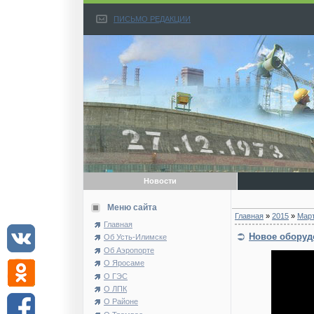
ПИСЬМО РЕДАКЦИИ
Новости
Меню сайта
Главная
»
2015
»
Мар
Главная
Новое оборуд
Об Усть-Илимске
Об Аэропорте
О Яросаме
О ГЭС
О ЛПК
О Районе