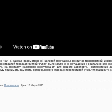
0:57:50. В рамках ведомственной целевой программы развития транспортной инфрас
истрацией города и группой "Илим" было заключено соглашение о социально-эконом
б. на поставку наземного оборудования для нашего аэропорта. Приобретение д
оду принимать самолеты более высокого класса с перспективой открытия маршрута н
вил:
Пользователь
| Дата:
10 Марта 2015