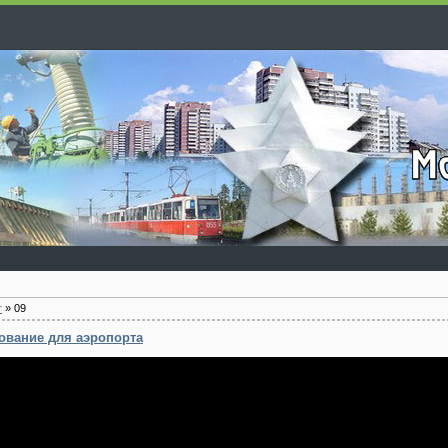
т
»
09
ование для аэропорта