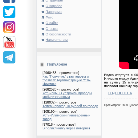
О Трамвае
О Корабле
Панорамы
Фото
О сайте
Отзывы
О безопасности
Написать нам
Попуярное
[2960453 - просмотров]
Видео стартует с 0
Как "Попутчик" стал героем и
Илимске между Админ
"развел" Администрацию Усть-
на сумму 15 млн.ру
Илимска
позволит нашему гор
[2682528 - просмотров]
...
ПОДРОБНЕЕ »
Устьилимцы устроили проводы
мобилизованным
[128032 - просмотров]
Просмотров: 2606 | Доба
Теперь проезд 10 рублей по городу
[105190 - просмотров]
Усть-Илимский пивоваренный
завод
[97018 - просмотров]
В поликлинику через интернет