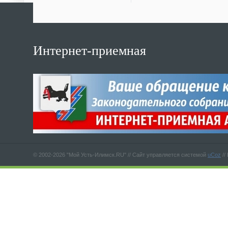
Интернет-приемная
© 2002-2026 "Мой Усть-Илимск.RU" //
Сайт управляется системой
uCoz
//