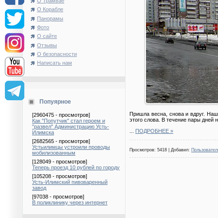
О Трамвае
О Корабле
Панорамы
Фото
О сайте
Отзывы
О безопасности
Написать нам
Попуярное
Пришла весна, снова и вдруг. На
[2960475 - просмотров]
этого слова. В течение пары дней 
Как "Попутчик" стал героем и
"развел" Администрацию Усть-
...
ПОДРОБНЕЕ »
Илимска
[2682565 - просмотров]
Устьилимцы устроили проводы
Просмотров: 5418 | Добавил:
Пользовател
мобилизованным
[128049 - просмотров]
Теперь проезд 10 рублей по городу
[105208 - просмотров]
Усть-Илимский пивоваренный
завод
[97038 - просмотров]
В поликлинику через интернет