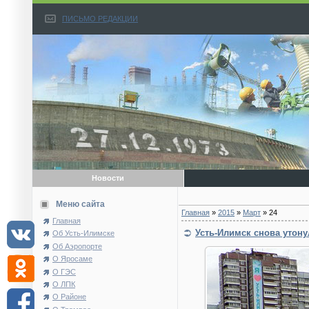
ПИСЬМО РЕДАКЦИИ
Новости
Меню сайта
Главная
»
2015
»
Март
»
24
Главная
Усть-Илимск снова утону
Об Усть-Илимске
Об Аэропорте
О Яросаме
О ГЭС
О ЛПК
О Районе