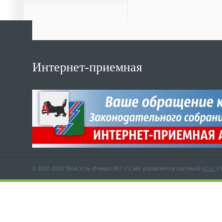
Интернет-приемная
© 2002-2026 "Мой Усть-Илимск.RU" //
Сайт управляется системой
uCoz
//