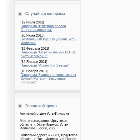
Случайная панорама
[12 Июля 2011]
Панорама "Взлетная полоса
Старого аэропорта"
[20 Июня 2013]
Виртуальный тур "По улицам Усть-
Илимска"
[15 Февраля 2011]
Панорама "Остатки в/ч 92712 ПВО
г.Усть-Илимск-2"
[14 Января 2011]
Панорама "Аллея Три Звезды"
[10 Ноября 2010]
Панорама "Часовня в честь иконы
Божией Матери - Взыскание
погибших"
Городской архив
Архивный отдел Усть-Илимска
Местонахождение: Иркутская
область, г. Усть-Илимск, Усть-
Илимское шоссе, 20/2
Почтовый адрес: 666683, Иркутская
область, г. Усть-Илимск, ул. Героев