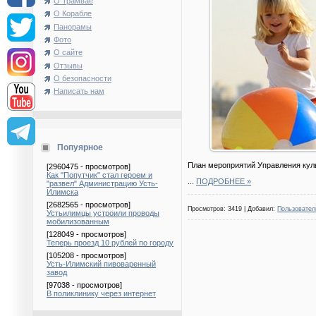
О Трамвае
О Корабле
Панорамы
Фото
О сайте
Отзывы
О безопасности
Написать нам
Попуярное
План мероприятий Управления куль
[2960475 - просмотров]
Как "Попутчик" стал героем и
...
ПОДРОБНЕЕ »
"развел" Администрацию Усть-
Илимска
[2682565 - просмотров]
Просмотров: 3419 | Добавил:
Пользовател
Устьилимцы устроили проводы
мобилизованным
[128049 - просмотров]
Теперь проезд 10 рублей по городу
[105208 - просмотров]
Усть-Илимский пивоваренный
завод
[97038 - просмотров]
В поликлинику через интернет