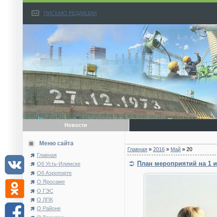
ПИСЬМО РЕДАКЦИИ
Новости
Меню сайта
Главная
»
2016
»
Май
»
20
Главная
План мероприятий на 1 и
Об Усть-Илимске
Об Аэропорте
О Яросаме
О ГЭС
О ЛПК
О Районе