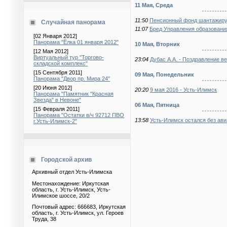
11 Мая, Среда
11:50
Пенсионный фонд шантажиру
Случайная панорама
11:07
Бред Управления образовани
[02 Января 2012]
Панорама "Ёлка 01 января 2012"
10 Мая, Вторник
[12 Мая 2012]
Виртуальный тур "Торгово-
23:04
Дубас А.А. - Поздравление в
складской комплекс"
[15 Сентября 2011]
09 Мая, Понедельник
Панорама "Двор пр. Мира 24"
[20 Июня 2012]
20:20
9 мая 2016 - Усть-Илимск
Панорама "Памятник "Красная
Звезда" в Невоне"
06 Мая, Пятница
[15 Февраля 2011]
Панорама "Остатки в/ч 92712 ПВО
13:58
Усть-Илимск остался без ав
г.Усть-Илимск-2"
Городской архив
Архивный отдел Усть-Илимска
Местонахождение: Иркутская
область, г. Усть-Илимск, Усть-
Илимское шоссе, 20/2
Почтовый адрес: 666683, Иркутская
область, г. Усть-Илимск, ул. Героев
Труда, 38