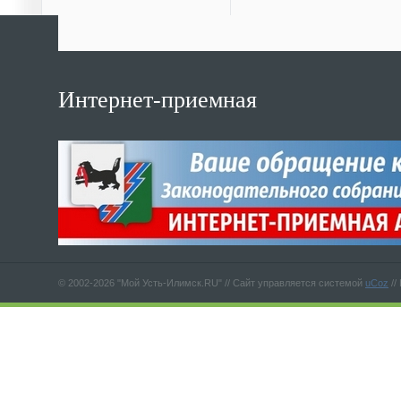
Интернет-приемная
© 2002-2026 "Мой Усть-Илимск.RU" //
Сайт управляется системой
uCoz
//