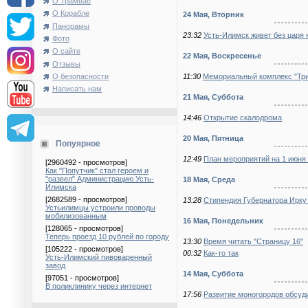
О Трамвае
О Корабле
24 Мая, Вторник
Панорамы
23:32
Усть-Илимск живет без царя 
Фото
О сайте
22 Мая, Воскресенье
Отзывы
11:30
Мемориальный комплекс "Три
О безопасности
Написать нам
21 Мая, Суббота
14:46
Открытие скалодрома
20 Мая, Пятница
Попуярное
12:49
План мероприятий на 1 июня 
[2960492 - просмотров]
Как "Попутчик" стал героем и
"развел" Администрацию Усть-
18 Мая, Среда
Илимска
[2682589 - просмотров]
13:28
Стипендия Губернатора Ирку
Устьилимцы устроили проводы
мобилизованным
16 Мая, Понедельник
[128065 - просмотров]
Теперь проезд 10 рублей по городу
13:30
Время читать "Страницу 16"
[105222 - просмотров]
00:32
Как-то так
Усть-Илимский пивоваренный
завод
14 Мая, Суббота
[97051 - просмотров]
В поликлинику через интернет
17:56
Развитие моногородов обсуд