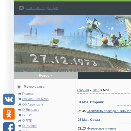
ПИСЬМО РЕДАКЦИИ
Новости
Меню сайта
Главная
»
2016
»
Май
Главная
Об Усть-Илимске
31 Мая, Вторник
Об Аэропорте
О Яросаме
23:35
Стоимость проезда в Усть-Ил
О ГЭС
25 Мая, Среда
О ЛПК
О Районе
22:15
Интересное мнение