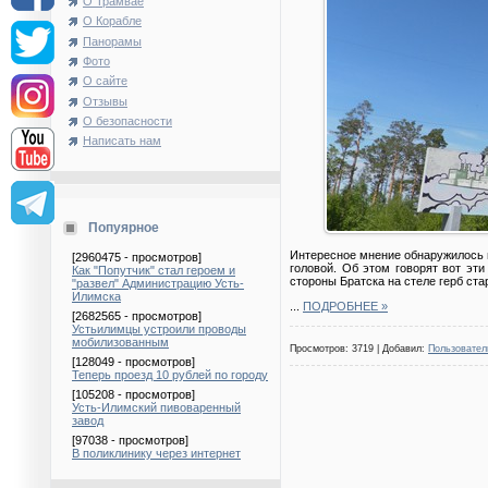
О Трамвае
О Корабле
Панорамы
Фото
О сайте
Отзывы
О безопасности
Написать нам
Попуярное
Интересное мнение обнаружилось н
[2960475 - просмотров]
головой. Об этом говорят вот эти
Как "Попутчик" стал героем и
стороны Братска на стеле герб стар
"развел" Администрацию Усть-
Илимска
...
ПОДРОБНЕЕ »
[2682565 - просмотров]
Устьилимцы устроили проводы
мобилизованным
Просмотров: 3719 | Добавил:
Пользовател
[128049 - просмотров]
Теперь проезд 10 рублей по городу
[105208 - просмотров]
Усть-Илимский пивоваренный
завод
[97038 - просмотров]
В поликлинику через интернет