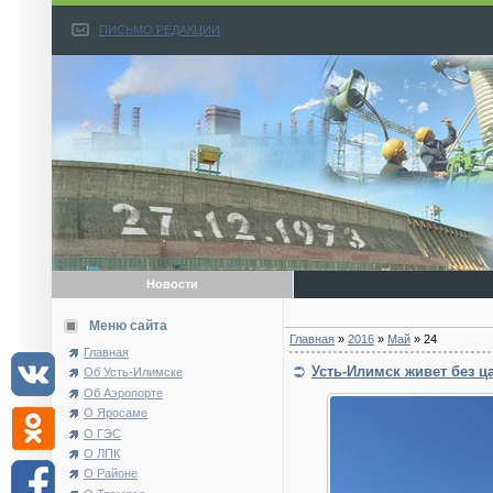
ПИСЬМО РЕДАКЦИИ
Новости
Меню сайта
Главная
»
2016
»
Май
»
24
Главная
Усть-Илимск живет без ц
Об Усть-Илимске
Об Аэропорте
О Яросаме
О ГЭС
О ЛПК
О Районе