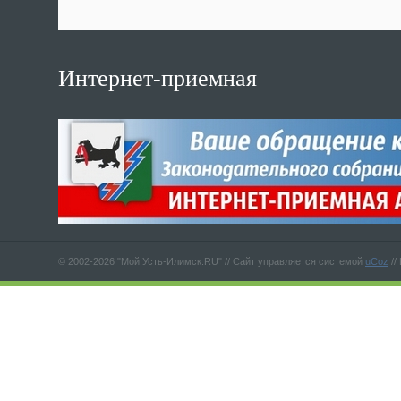
Интернет-приемная
© 2002-2026 "Мой Усть-Илимск.RU" //
Сайт управляется системой
uCoz
//