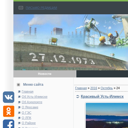
ПИСЬМО РЕДАКЦИИ
Новости
Меню сайта
Главная
»
2016
»
Октябрь
»
24
Главная
Красивый Усть-Илимск
Об Усть-Илимске
Об Аэропорте
О Яросаме
О ГЭС
О ЛПК
О Районе