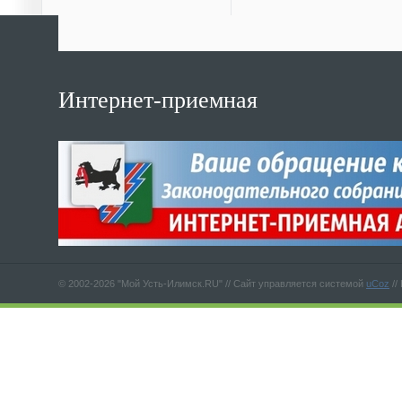
Интернет-приемная
© 2002-2026 "Мой Усть-Илимск.RU" //
Сайт управляется системой
uCoz
//