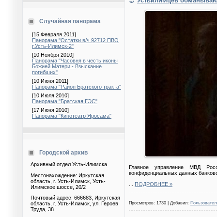
Устьилимцев обманыва
Случайная панорама
[15 Февраля 2011]
Панорама "Остатки в/ч 92712 ПВО
г.Усть-Илимск-2"
[10 Ноября 2010]
Панорама "Часовня в честь иконы
Божией Матери - Взыскание
погибших"
[10 Июня 2011]
Панорама "Район Братского тракта"
[10 Июля 2010]
Панорама "Братская ГЭС"
[17 Июня 2010]
Панорама "Кинотеатр Яросама"
Городской архив
Архивный отдел Усть-Илимска
Главное управление МВД Росс
конфиденциальных данных банковс
Местонахождение: Иркутская
область, г. Усть-Илимск, Усть-
...
ПОДРОБНЕЕ »
Илимское шоссе, 20/2
Почтовый адрес: 666683, Иркутская
Просмотров: 1730 | Добавил:
Пользовател
область, г. Усть-Илимск, ул. Героев
Труда, 38