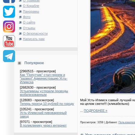
О Трамвае
О Корабле
Панорамы
Фото
О сайте
Отзывы
О безопасности
Написать нам
Попуярное
[2960515 - просмотров]
Как "Попутчик" стал героем и
"развел" Администрацию Усть-
Илимска
[2682630 - просмотров]
Устьилимцы устроили проводы
мобилизованным
Мой Усть-Илимск самый лучший на 
[128083 - просмотров]
на целом свете!!! (кликабельно)
Теперь проезд 10 рублей по городу
[105241 - просмотров]
...
ПОДРОБНЕЕ »
Усть-Илимский пивоваренный
завод
[97071 - просмотров]
Просмотров: 3358 | Добавил:
Пользовател
В поликлинику через интернет