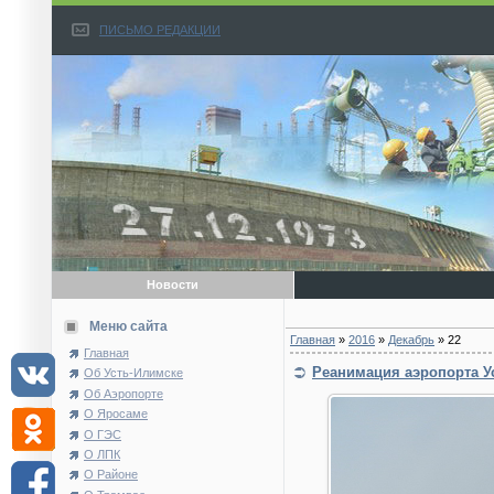
ПИСЬМО РЕДАКЦИИ
Новости
Меню сайта
Главная
»
2016
»
Декабрь
»
22
Главная
Реанимация аэропорта Ус
Об Усть-Илимске
Об Аэропорте
О Яросаме
О ГЭС
О ЛПК
О Районе