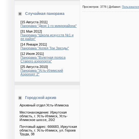
Просмотров: 3776 | Добавил:
Пользовател
Случайная панорама
[15 Августа 2011]
Панорама "Двор 1-го микрорайона"
[31 Мая 2012]
Панорама "Школа искусств №1 и
ее район"
[14 Января 2011]
Панорама "Аллея Три Звезды"
[12 Июля 2011]
Панорама "Взлетная полоса
Старого аэропорта"
[25 Августа 2010]
Панорама "Усть-Илимский
Аэропорт 2"
Городской архив
Архивный отдел Усть-Илимска
Местонахождение: Иркутская
область, г. Усть-Илимск, Усть-
Илимское шоссе, 20/2
Почтовый адрес: 666683, Иркутская
область, г. Усть-Илимск, ул. Героев
Труда, 38