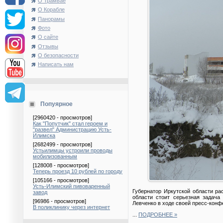
О Трамвае
О Корабле
Панорамы
Фото
О сайте
Отзывы
О безопасности
Написать нам
Попуярное
[2960420 - просмотров]
Как "Попутчик" стал героем и
"развел" Администрацию Усть-
Илимска
[2682499 - просмотров]
Устьилимцы устроили проводы
мобилизованным
[128008 - просмотров]
Теперь проезд 10 рублей по городу
[105166 - просмотров]
Усть-Илимский пивоваренный
Губернатор Иркутской области ра
завод
области стоит серьезная задача
[96986 - просмотров]
Левченко в ходе своей пресс-конф
В поликлинику через интернет
...
ПОДРОБНЕЕ »