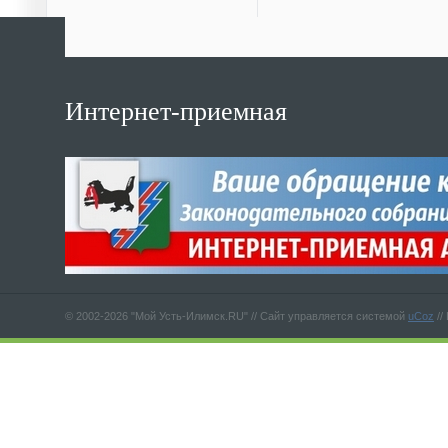
Интернет-приемная
© 2002-2026 "Мой Усть-Илимск.RU" //
Сайт управляется системой
uCoz
//