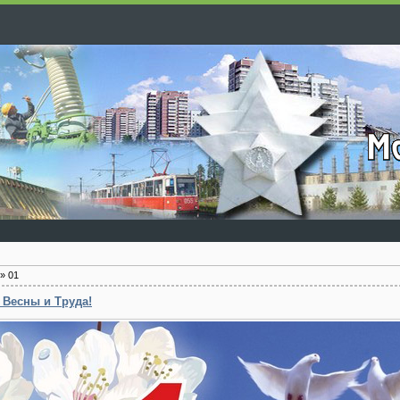
»
01
 Весны и Труда!