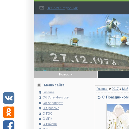
ПИСЬМО РЕДАКЦИИ
Новости
Меню сайта
Главная
»
2017
»
Май
Главная
С Праздником
Об Усть-Илимске
Об Аэропорте
О Яросаме
О ГЭС
О ЛПК
О Районе