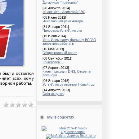
Должников "повесили"
[20 Августа 2014]
40 лет Усть-Илимской ГЭС
[05 Июня 2012]
Исчезающая река Ангара
[31 Января 2011]
Панорама Усть-Илимска
[19 Июня 2014]
Усть-Илимскому филиалу ВСГАО
запретили работать
[16 Мая 2013]
Общественный совет
[08 Сентября 2011]
Замерзаем!!!
[07 Апреля 2013]
К нам приходит DNS. Открыты
 был и остаётся
вакансии
няет всех, кому
[06 Января 2015]
творной работы.
Усть-Илимск отметил Новый год!
[14 Августа 2013]
Слёт скаутов
Мы в соцсетях