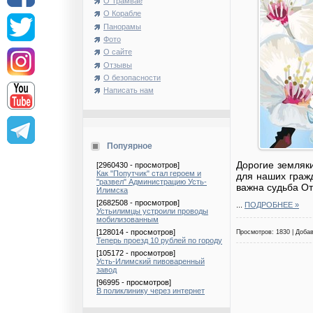
О Трамвае
О Корабле
Панорамы
Фото
О сайте
Отзывы
О безопасности
Написать нам
Попуярное
Дорогие земляки
[2960430 - просмотров]
Как "Попутчик" стал героем и
для наших граж
"развел" Администрацию Усть-
важна судьба От
Илимска
[2682508 - просмотров]
...
ПОДРОБНЕЕ »
Устьилимцы устроили проводы
мобилизованным
[128014 - просмотров]
Просмотров: 1830 | Доба
Теперь проезд 10 рублей по городу
[105172 - просмотров]
Усть-Илимский пивоваренный
завод
[96995 - просмотров]
В поликлинику через интернет