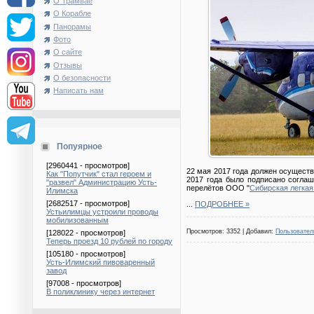
О Трамвае
О Корабле
Панорамы
Фото
О сайте
Отзывы
О безопасности
Написать нам
Попуярное
[2960441 - просмотров]
22 мая 2017 года должен осуществ
Как "Попутчик" стал героем и
2017 года было подписано соглаш
"развел" Администрацию Усть-
перелётов ООО "
Сибирская легкая
Илимска
[2682517 - просмотров]
...
ПОДРОБНЕЕ »
Устьилимцы устроили проводы
мобилизованным
Просмотров: 3352 | Добавил:
Пользовател
[128022 - просмотров]
Теперь проезд 10 рублей по городу
[105180 - просмотров]
Усть-Илимский пивоваренный
завод
[97008 - просмотров]
В поликлинику через интернет