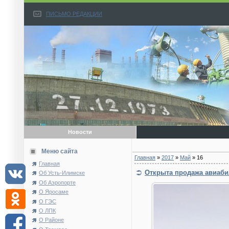
ПИСЬМО РЕДАКЦИИ
Новости
Меню сайта
Главная
»
2017
»
Май
»
16
Главная
Открыта продажа авиабил
Об Усть-Илимске
Об Аэропорте
О Яросаме
О ГЭС
О ЛПК
О Районе