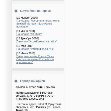
Случайная панорама
[10 Ноября 2010]
Панорама "Часовня в честь иконы
Божией Матери - Взыскание
погибших"
[14 Июня 2011]
Панорама "пр.Мира"
[28 Декабря 2010]
Панорма "Усть-Илимская тайга"
[16 Мая 2011]
Панорама "Район школы №1"
[18 Июня 2010]
Панорама возле Храма "Всех
Святых на земле Российской
просиявших"
Городской архив
Архивный отдел Усть-Илимска
Местонахождение: Иркутская
область, г. Усть-Илимск, Усть-
Илимское шоссе, 20/2
Почтовый адрес: 666683, Иркутская
область, г. Усть-Илимск, ул. Героев
Труда, 38