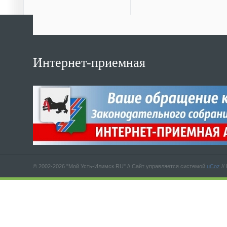
Интернет-приемная
© 2002-2026 "Мой Усть-Илимск.RU" //
Сайт управляется системой
uCoz
//