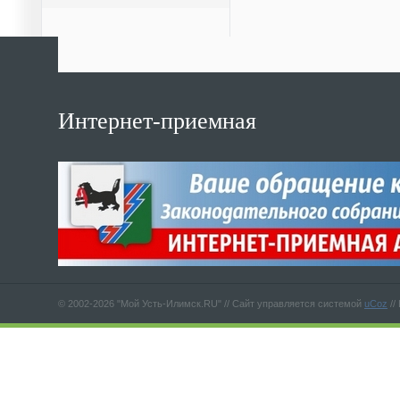
Интернет-приемная
© 2002-2026 "Мой Усть-Илимск.RU" //
Сайт управляется системой
uCoz
//