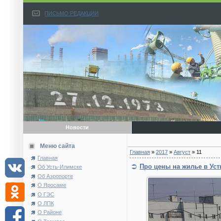
ПИСЬМО РЕДАКЦИИ
Новости
Меню сайта
Главная
»
2017
»
Август
»
11
Главная
Про цены на жилье в Ус
Об Усть-Илимске
Об Аэропорте
О Яросаме
О ГЭС
О ЛПК
О Районе