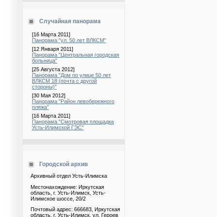
Случайная панорама
[16 Марта 2011]
Панорама "ул. 50 лет ВЛКСМ"
[12 Января 2011]
Панорама "Центральная городская
больница"
[25 Августа 2012]
Панорама "Дом по улице 50 лет
ВЛКСМ 18 (почта с другой
стороны)"
[30 Мая 2012]
Панорама "Район левобережного
пляжа"
[16 Марта 2011]
Панорама "Смотровая площадка
Усть-Илимской ГЭС"
Городской архив
Архивный отдел Усть-Илимска
Местонахождение: Иркутская
область, г. Усть-Илимск, Усть-
Илимское шоссе, 20/2
Почтовый адрес: 666683, Иркутская
область, г. Усть-Илимск, ул. Героев