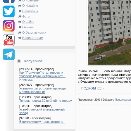
О Трамвае
О Корабле
Панорамы
Фото
О сайте
Отзывы
О безопасности
Написать нам
Попуярное
[2960514 - просмотров]
Рынок жилья – необычайная подви
Как "Попутчик" стал героем и
затишье: начинается пора отпуско
"развел" Администрацию Усть-
квадратные метры продолжают держ
Илимска
в будущем ожидать подорожания ж
[2682627 - просмотров]
...
ПОДРОБНЕЕ »
Устьилимцы устроили проводы
мобилизованным
[128083 - просмотров]
Просмотров: 2596 | Добавил:
Пользовател
Теперь проезд 10 рублей по городу
[105241 - просмотров]
Усть-Илимский пивоваренный
завод
[97070 - просмотров]
В поликлинику через интернет