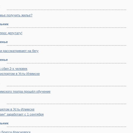
к
емье получить жилье?
льник
прос депутату!
сенье
и рассматривают на бегу
сенье
 сбил 2-х человек
анспортом в Усть-Илимске
имского театра прошёл обучение
шютом в Усть-Илимске
ин" заработает с 1 сентября
льник
 Братск-Красноярск