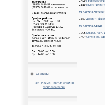
17:28
Предотвратили 
Телефоны:
(39535) 5-28-57 - начальник.
13:38
Группу "Илим"
(39535) 5-42-64 - специалисты.
03 Августа, Четверг
E-mail:
archive@ust-ilimsk.ru
График работы:
13:47
Дорогу "Тайшет
Пн - Чт с 09:00 до 18:00.
Пт с 09:00 до 13:00.
02 Августа, Среда
Перерыв с 12:30 до 13:30.
Выходные - Сб, Вс.
19:05
Корабль "Усть-
Приём населения:
17:24
Сотрудники ОВ
Адрес: г.Усть-Илимск, ул.Героев
Труда 38, кабинет №208.
Телефон: (39535) 98-181.
Пн с 09:00 до 13:00.
Ср с 14:00 до 18:00.
Сервисы
Усть-Илимск - погода сегодня
world-weather.ru