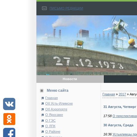
ПИСЬМО РЕДАКЦИИ
Новости
Меню сайта
Главная
»
2017
»
Авгу
Главная
Об Усть-Илимске
31 Августа, Четверг
Об Аэропорте
О Яросаме
17:58
О перспектива
О ГЭС
30 Августа, Среда
О ЛПК
О Районе
16:36
Устьилимцы про