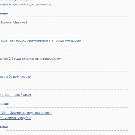
екает в Братское водохранилище
сенье
-Илимск. Мнение I
 ищет желающих отремонтировать городские дороги
учил 2,5 года за призывы к терроризму
лье в Усть-Илимске
е строят новый храм
льник
ь Усть-Илимского водохранилища
сть-Илимск-Иркутск"
сенье