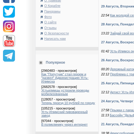
О Трамвае
О Корабле
29 Августа, Вторни
Панорамы
22:54
Как молодой с
Фото
О сайте
28 Августа, Понеде
Отзывы
13:22
Зайдай свой во
О безопасности
Написать нам
27 Августа, Воскре
01:42
Усть-Илимск он
26 Августа, Воскре
Попуярное
00:20
Дорожный каток
[2960483 - просмотров]
22:12
Проблема с тр
Как "Попутчик" стал героем и
"развел" Администрацию Усть-
Илимска
25 Августа, Пятница
[2682578 - просмотров]
Устьилимцы устроили проводы
12:12
Артист Усть-Ил
мобилизованным
[128057 - просмотров]
24 Августа, Четверг
Теперь проезд 10 рублей по городу
[105215 - просмотров]
17:58
Прыжки с пара
Усть-Илимский пивоваренный
11:13
Бассейн "Дельф
завод
[97044 - просмотров]
21 Августа, Понеде
В поликлинику через интернет
18:38
Авиасообщение