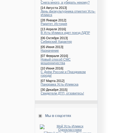
Снега много, а убирать некому?
[14 Августа 2013]
День физкультурника отметил Усть-
Илимск
[28 Января 2012]
Раритет. История
[13 Апреля 2016]
В Усть-Илимск идет поезд ЛДПР
[06 Октября 2013]
Сибирский Характер
[05 Июня 2013]
Назначение
[07 Февраля 2016]
Новый способ СМС
мошенничества
[10 Июня 2016]
С Днём России и Праздником
города!
[07 Марта 2012]
Панорама Усть-Илимска
[30 Декабря 2015]
Свидетели ДТП, отзовитесь!
Мы в соцсетях