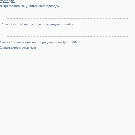
трагедию!
 оштрафовали за уничтожение природы
–Чуна–Братск" введут в эксплуатацию в ноябре
Илимск" принял участие в праздновании Дня ВМФ
О задержали грабителя