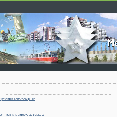
ст
х развития авиасообщения
сят вернуть автобус до вокзала