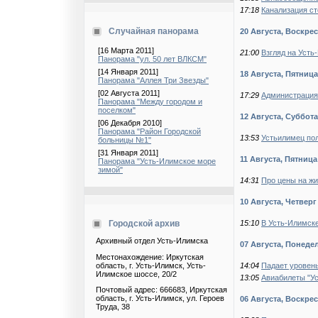
17:18
Канализация ст
Случайная панорама
20 Августа, Воскре
[16 Марта 2011]
21:00
Взгляд на Усть
Панорама "ул. 50 лет ВЛКСМ"
[14 Января 2011]
18 Августа, Пятница
Панорама "Аллея Три Звезды"
[02 Августа 2011]
17:29
Администрация
Панорама "Между городом и
поселком"
12 Августа, Суббота
[06 Декабря 2010]
Панорама "Район Городской
13:53
Устьилимец пол
больницы №1"
[31 Января 2011]
11 Августа, Пятница
Панорама "Усть-Илимское море
зимой"
14:31
Про цены на жи
10 Августа, Четверг
15:10
В Усть-Илимск
Городской архив
Архивный отдел Усть-Илимска
07 Августа, Понеде
Местонахождение: Иркутская
область, г. Усть-Илимск, Усть-
14:04
Падает уровен
Илимское шоссе, 20/2
13:05
Авиабилеты "У
Почтовый адрес: 666683, Иркутская
область, г. Усть-Илимск, ул. Героев
06 Августа, Воскре
Труда, 38