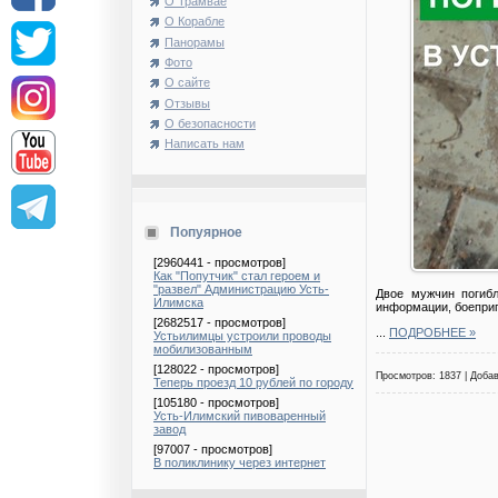
О Трамвае
О Корабле
Панорамы
Фото
О сайте
Отзывы
О безопасности
Написать нам
Попуярное
[2960441 - просмотров]
Как "Попутчик" стал героем и
"развел" Администрацию Усть-
Двое мужчин погибл
Илимска
информации, боеприп
[2682517 - просмотров]
...
ПОДРОБНЕЕ »
Устьилимцы устроили проводы
мобилизованным
[128022 - просмотров]
Просмотров: 1837 | Доба
Теперь проезд 10 рублей по городу
[105180 - просмотров]
Усть-Илимский пивоваренный
завод
[97007 - просмотров]
В поликлинику через интернет