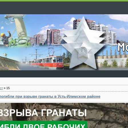
ст
»
15
погибли при взрыве гранаты в Усть-Илимском районе