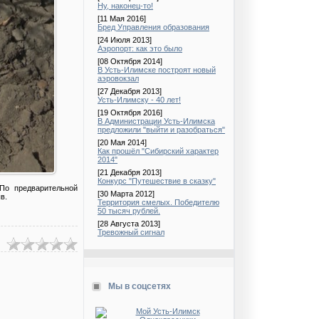
Ну, наконец-то!
[11 Мая 2016]
Бред Управления образования
[24 Июля 2013]
Аэропорт: как это было
[08 Октября 2014]
В Усть-Илимске построят новый
аэровокзал
[27 Декабря 2013]
Усть-Илимску - 40 лет!
[19 Октября 2016]
В Администрации Усть-Илимска
предложили "выйти и разобраться"
[20 Мая 2014]
Как прошёл "Сибирский характер
2014"
[21 Декабря 2013]
Конкурс "Путешествие в сказку"
По предварительной
[30 Марта 2012]
в.
Территория смелых. Победителю
50 тысяч рублей.
[28 Августа 2013]
Тревожный сигнал
Мы в соцсетях