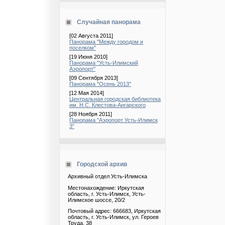
Случайная панорама
[02 Августа 2011]
Панорама "Между городом и
поселком"
[19 Июня 2010]
Панорама "Усть-Илимский
Аэропорт"
[09 Сентября 2013]
Панорама "Осень 2013"
[12 Мая 2014]
Центральная городская библиотека
им. Н.С. Клестова-Ангарского
[28 Ноября 2011]
Панорама "Аэропорт Усть-Илимск
3"
Городской архив
Архивный отдел Усть-Илимска
Местонахождение: Иркутская
область, г. Усть-Илимск, Усть-
Илимское шоссе, 20/2
Почтовый адрес: 666683, Иркутская
область, г. Усть-Илимск, ул. Героев
Труда, 38