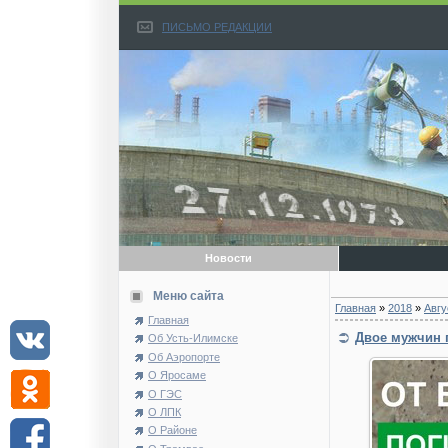
ПИСЬМО РЕДАКЦИИ
Новости
Меню сайта
Главная
»
2018
»
Авгу
Главная
Двое мужчин 
Об Усть-Илимске
Об Аэропорте
О Яросаме
О ГЭС
О ЛПК
О Районе