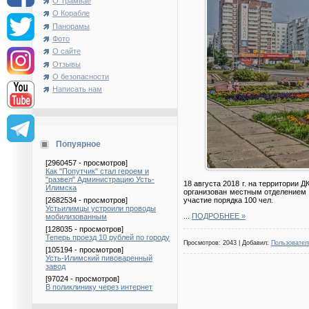
О Трамвае
О Корабле
Панорамы
Фото
О сайте
Отзывы
О безопасности
Написать нам
Попуярное
[2960457 - просмотров]
Как "Попутчик" стал героем и
"развел" Администрацию Усть-
18 августа 2018 г. на территории 
Илимска
организован местным отделением 
участие порядка 100 чел.
[2682534 - просмотров]
Устьилимцы устроили проводы
...
ПОДРОБНЕЕ »
мобилизованным
[128035 - просмотров]
Теперь проезд 10 рублей по городу
Просмотров: 2043 | Добавил:
Пользовател
[105194 - просмотров]
Усть-Илимский пивоваренный
завод
[97024 - просмотров]
В поликлинику через интернет