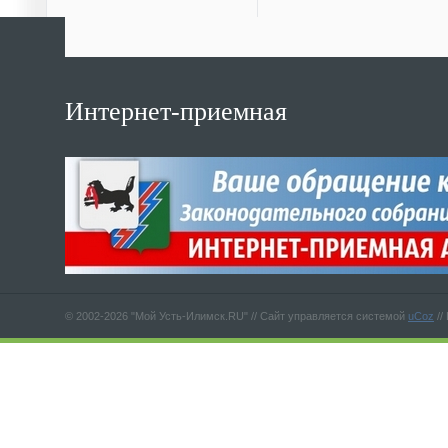
Интернет-приемная
© 2002-2026 "Мой Усть-Илимск.RU" //
Сайт управляется системой
uCoz
//