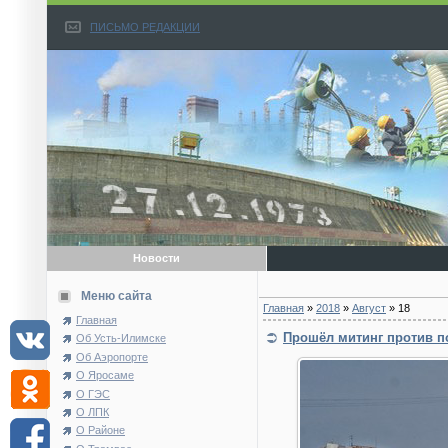
ПИСЬМО РЕДАКЦИИ
Новости
Меню сайта
Главная
»
2018
»
Август
»
18
Главная
Прошёл митинг против п
Об Усть-Илимске
Об Аэропорте
О Яросаме
О ГЭС
О ЛПК
О Районе