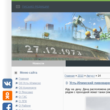
ПИСЬМО РЕДАКЦИИ
Новости
Меню сайта
Главная
»
2010
»
Август
»
14
Главная
Усть-Илимский пивоваре
Об Усть-Илимске
Об Аэропорте
Иду на дачу. Дача расположена р
О Яросаме
рядом с проходной лежат танки (ем
О ГЭС
О ЛПК
О Районе