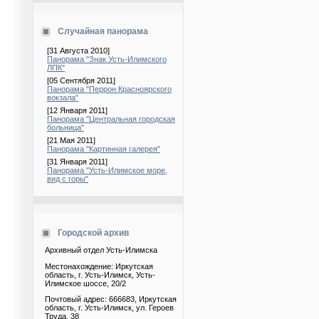
Случайная панорама
[31 Августа 2010]
Панорама "Знак Усть-Илимского
ЛПК"
[05 Сентября 2011]
Панорама "Перрон Красноярского
вокзала"
[12 Января 2011]
Панорама "Центральная городская
больница"
[21 Мая 2011]
Панорама "Картинная галерея"
[31 Января 2011]
Панорама "Усть-Илимское море,
вид с горы"
Городской архив
Архивный отдел Усть-Илимска
Местонахождение: Иркутская
область, г. Усть-Илимск, Усть-
Илимское шоссе, 20/2
Почтовый адрес: 666683, Иркутская
область, г. Усть-Илимск, ул. Героев
Труда, 38