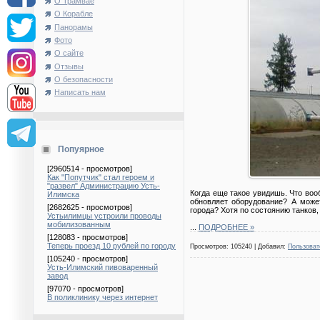
О Трамвае
О Корабле
Панорамы
Фото
О сайте
Отзывы
О безопасности
Написать нам
Попуярное
[2960514 - просмотров]
Как "Попутчик" стал героем и
"развел" Администрацию Усть-
Когда еще такое увидишь. Что воо
Илимска
обновляет оборудование? А может
[2682625 - просмотров]
города? Хотя по состоянию танков
Устьилимцы устроили проводы
мобилизованным
...
ПОДРОБНЕЕ »
[128083 - просмотров]
Теперь проезд 10 рублей по городу
Просмотров: 105240 | Добавил:
Пользоват
[105240 - просмотров]
Усть-Илимский пивоваренный
завод
[97070 - просмотров]
В поликлинику через интернет