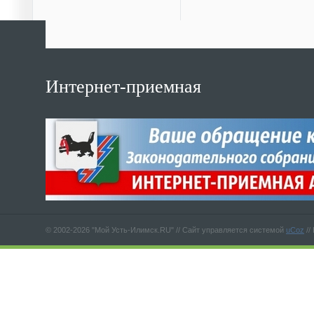
Интернет-приемная
© 2002-2026 "Мой Усть-Илимск.RU" //
Сайт управляется системой
uCoz
//