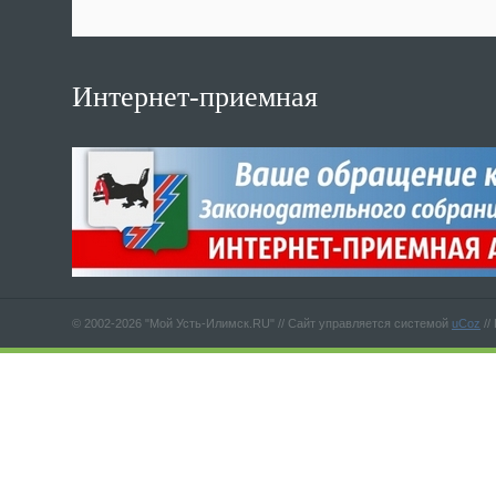
Интернет-приемная
© 2002-2026 "Мой Усть-Илимск.RU" //
Сайт управляется системой
uCoz
//