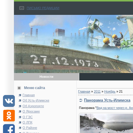
ПИСЬМО РЕДАКЦИИ
Новости
Меню сайта
Главная
»
2011
»
Ноябрь
»
21
Главная
Панорама Усть-Илимска
Об Усть-Илимске
Об Аэропорте
Панорама "
Вид на мост через р. Ан
О Яросаме
О ГЭС
О ЛПК
О Районе