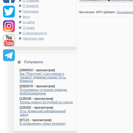
О Трамвае
О Корабле
Панорамы
Просмотров: 2870 | Добавил:
Пользовател
Фото
О сайте
Отзывы
О безопасности
Написать нам
Попуярное
[2960542 - просмотров]
Как "Попутчик" стал героем и
"развел" Администрацию Усть-
Илимска
[2682670 - просмотров]
Устьилимцы устроили проводы
мобилизованным
[128108 - просмотров]
Теперь проезд 10 рублей по городу
[105262 - просмотров]
Усть-Илимский пивоваренный
завод
[97121 - просмотров]
В поликлинику через интернет