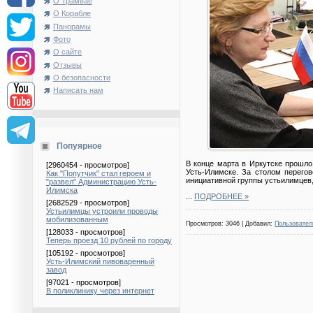
О Трамвае
О Корабле
Панорамы
Фото
О сайте
Отзывы
О безопасности
Написать нам
Попуярное
В конце марта в Иркутске прошло
[2960454 - просмотров]
Усть-Илимске. За столом перегов
Как "Попутчик" стал героем и
инициативной группы устьилимцев,
"развел" Администрацию Усть-
Илимска
...
ПОДРОБНЕЕ »
[2682529 - просмотров]
Устьилимцы устроили проводы
мобилизованным
Просмотров: 3046 | Добавил:
Пользовател
[128033 - просмотров]
Теперь проезд 10 рублей по городу
[105192 - просмотров]
Усть-Илимский пивоваренный
завод
[97021 - просмотров]
В поликлинику через интернет