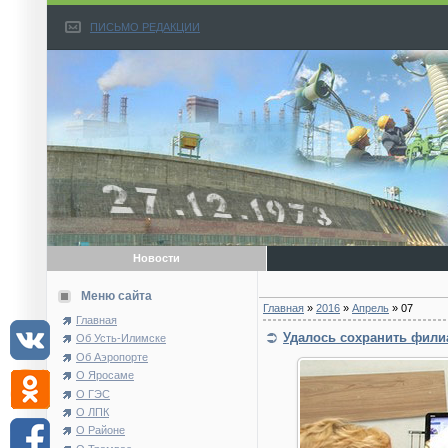
ПИСЬМО РЕДАКЦИИ
Новости
Меню сайта
Главная
»
2016
»
Апрель
»
07
Главная
Удалось сохранить фили
Об Усть-Илимске
Об Аэропорте
О Яросаме
О ГЭС
О ЛПК
О Районе