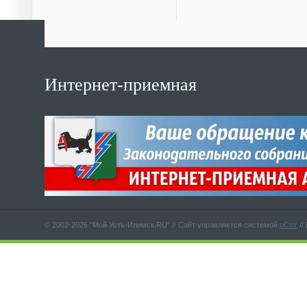
Интернет-приемная
© 2002-2026 "Мой Усть-Илимск.RU" //
Сайт управляется системой
uCoz
//