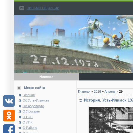
ПИСЬМО РЕДАКЦИИ
Новости
Меню сайта
Главная
»
2016
»
Апрель
»
29
Главная
История. Усть-Илимск 197
Об Усть-Илимске
Об Аэропорте
О Яросаме
О ГЭС
О ЛПК
О Районе