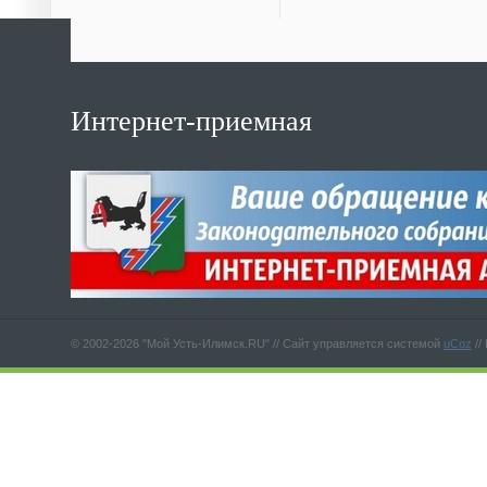
Интернет-приемная
© 2002-2026 "Мой Усть-Илимск.RU" //
Сайт управляется системой
uCoz
//