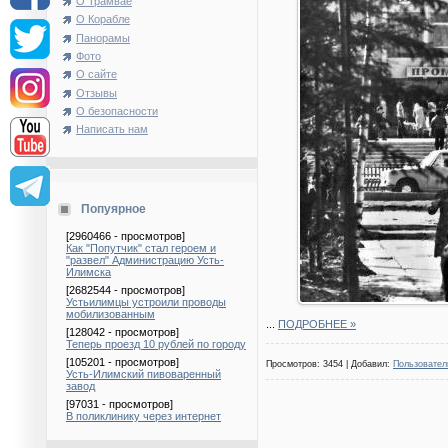
О Трамвае
О Корабле
Панорамы
Фото
О сайте
Отзывы
О безопасности
Написать нам
Попуярное
[2960466 - просмотров]
Как "Попутчик" стал героем и
"развел" Администрацию Усть-
Илимска
[2682544 - просмотров]
Устьилимцы устроили проводы
мобилизованным
...
ПОДРОБНЕЕ »
[128042 - просмотров]
Теперь проезд 10 рублей по городу
[105201 - просмотров]
Просмотров: 3454 | Добавил:
Пользовател
Усть-Илимский пивоваренный
завод
[97031 - просмотров]
В поликлинику через интернет