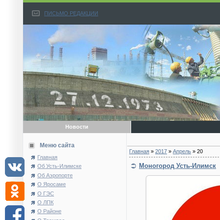
ПИСЬМО РЕДАКЦИИ
Новости
Меню сайта
Главная
»
2017
»
Апрель
»
20
Главная
Моногород Усть-Илимск
Об Усть-Илимске
Об Аэропорте
О Яросаме
О ГЭС
О ЛПК
О Районе