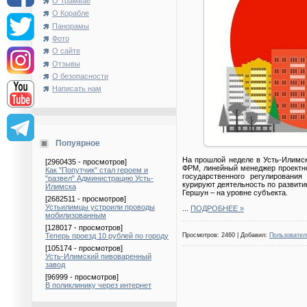
О Трамвае
О Корабле
Панорамы
Фото
О сайте
Отзывы
О безопасности
Написать нам
Попуярное
На прошлой неделе в Усть-Илимск
[2960435 - просмотров]
ФРМ, линейный менеджер проектно
Как "Попутчик" стал героем и
государственного регулировани
"развел" Администрацию Усть-
курируют деятельность по развитию
Илимска
Гершун – на уровне субъекта.
[2682511 - просмотров]
Устьилимцы устроили проводы
...
ПОДРОБНЕЕ »
мобилизованным
[128017 - просмотров]
Теперь проезд 10 рублей по городу
Просмотров: 2460 | Добавил:
Пользовател
[105174 - просмотров]
Усть-Илимский пивоваренный
завод
[96999 - просмотров]
В поликлинику через интернет