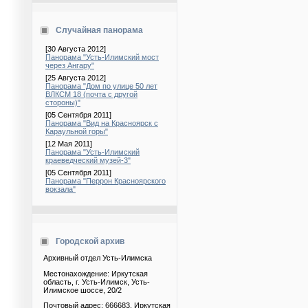
Случайная панорама
[30 Августа 2012]
Панорама "Усть-Илимский мост
через Ангару"
[25 Августа 2012]
Панорама "Дом по улице 50 лет
ВЛКСМ 18 (почта с другой
стороны)"
[05 Сентября 2011]
Панорама "Вид на Красноярск с
Караульной горы"
[12 Мая 2011]
Панорама "Усть-Илимский
краеведческий музей-3"
[05 Сентября 2011]
Панорама "Перрон Красноярского
вокзала"
Городской архив
Архивный отдел Усть-Илимска
Местонахождение: Иркутская
область, г. Усть-Илимск, Усть-
Илимское шоссе, 20/2
Почтовый адрес: 666683, Иркутская