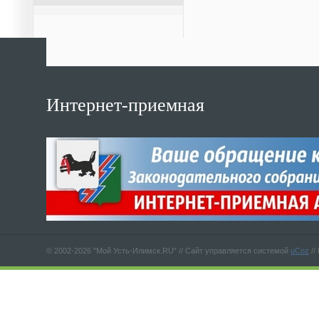
Интернет-приемная
© 2002-2026 "Мой Усть-Илимск.RU" //
Сайт управляется системой
uCoz
//