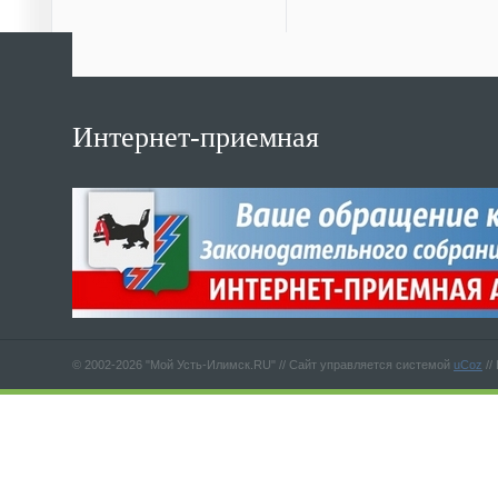
Интернет-приемная
© 2002-2026 "Мой Усть-Илимск.RU" //
Сайт управляется системой
uCoz
//