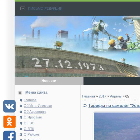
ПИСЬМО РЕДАКЦИИ
Новости
Меню сайта
Главная
»
2017
»
Апрель
»
05
Главная
Тарифы на самолёт "Уст
Об Усть-Илимске
Об Аэропорте
О Яросаме
О ГЭС
О ЛПК
О Районе