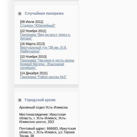
Случайная панорама
[08 Июля 2011]
Стадион "Юбилейный"
[22 Ноября 2011]
Панорама "Вид на мост через р.
Ангара"
[16 Марта 2013]
Виртуальный тур "ДК им. И.И.
Наймушина"
[10 Ноября 2010]
Панорама "Часовня в честь иконы
Божией Матери - Взыскание
погибших"
[14 Декабря 2011]
Панорама "Район школы №2"
Городской архив
Архивный отдел Усть-Илимска
Местонахождение: Иркутская
область, г. Усть-Илимск, Усть-
Илимское шоссе, 20/2
Почтовый адрес: 666683, Иркутская
область, г. Усть-Илимск, ул. Героев
Труда, 38