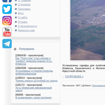
О Трамвае
О Корабле
Панорамы
Фото
О сайте
Отзывы
О безопасности
Написать нам
Попуярное
[2960430 - просмотров]
Как "Попутчик" стал героем и
"развел" Администрацию Усть-
Илимска
Установлены тарифы для полётов
[2682508 - просмотров]
Илимска, Казачинского и Желез
Устьилимцы устроили проводы
Иркутской области.
мобилизованным
...
ПОДРОБНЕЕ »
[128014 - просмотров]
Теперь проезд 10 рублей по городу
[105172 - просмотров]
Просмотров: 2947 | Добавил:
Пользовател
Усть-Илимский пивоваренный
завод
[96995 - просмотров]
В поликлинику через интернет