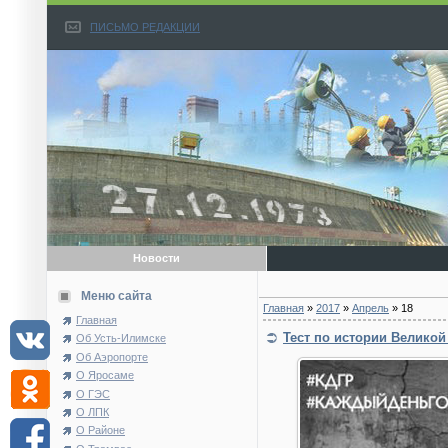
ПИСЬМО РЕДАКЦИИ
Новости
Меню сайта
Главная
»
2017
»
Апрель
»
18
Главная
Тест по истории Велико
Об Усть-Илимске
Об Аэропорте
О Яросаме
О ГЭС
О ЛПК
О Районе