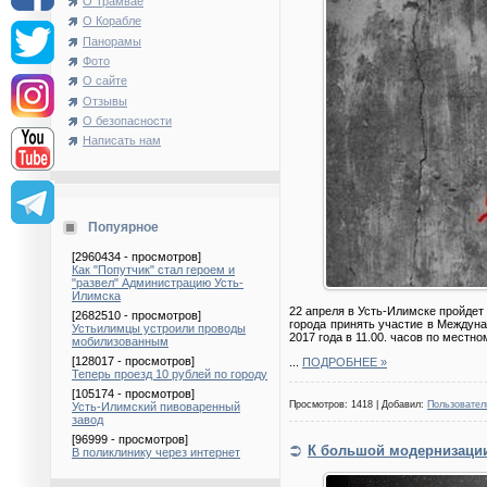
О Трамвае
О Корабле
Панорамы
Фото
О сайте
Отзывы
О безопасности
Написать нам
Попуярное
[2960434 - просмотров]
Как "Попутчик" стал героем и
"развел" Администрацию Усть-
Илимска
22 апреля в Усть-Илимске пройдет
[2682510 - просмотров]
города принять участие в Междуна
Устьилимцы устроили проводы
2017 года в 11.00. часов по местн
мобилизованным
[128017 - просмотров]
...
ПОДРОБНЕЕ »
Теперь проезд 10 рублей по городу
[105174 - просмотров]
Просмотров: 1418 | Добавил:
Пользовател
Усть-Илимский пивоваренный
завод
[96999 - просмотров]
К большой модернизаци
В поликлинику через интернет