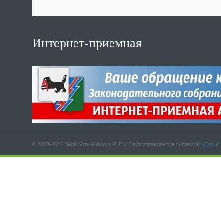
Интернет-приемная
© 2002-2026 "Мой Усть-Илимск.RU" //
Сайт управляется системой
uCoz
//