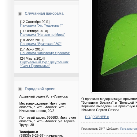
Случайная панорама
[12 Сентября 2011]
Панорама "Ул. Федотова 4"
[11 Октября 2010]
Панорама "Начало пр.Мира"
[10 Июля 2010]
Панорама "Братская ГЭС"
[17 Июня 2010]
Панорама "Кинотеатр Яросама"
[24 Марта 2014]
Виртуальный тур "Треугольник
"Силы Приилимья"
Городской архив
Архивный отдел Усть-Илимска
О проектах модернизации производ
"Большого Братска" и "Большой 
Местонахождение: Иркутская
Коряжме выведены на проектную м
область, г. Усть-Илимск, Усть-
Илимске Сергея Сизова.
Илимское шоссе, 20/2
...
ПОДРОБНЕЕ »
Почтовый адрес: 666683, Иркутская
область, г. Усть-Илимск, ул. Героев
Труда, 38
Просмотров: 2547 | Добавил:
Пользовател
Телефоны:
(39535) 5-28-57 - начальник.