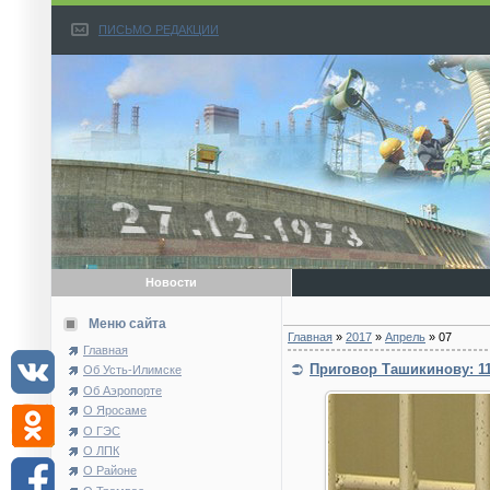
ПИСЬМО РЕДАКЦИИ
Новости
Меню сайта
Главная
»
2017
»
Апрель
»
07
Главная
Приговор Ташикинову: 11
Об Усть-Илимске
Об Аэропорте
О Яросаме
О ГЭС
О ЛПК
О Районе