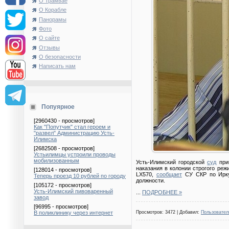
О Трамвае
О Корабле
Панорамы
Фото
О сайте
Отзывы
О безопасности
Написать нам
Попуярное
[2960430 - просмотров]
Как "Попутчик" стал героем и
"развел" Администрацию Усть-
Илимска
[2682508 - просмотров]
Устьилимцы устроили проводы
мобилизованным
Усть-Илимский городской
суд
приг
наказания в колонии строгого ре
[128014 - просмотров]
LX570,
сообщает
СУ СКР по Иркут
Теперь проезд 10 рублей по городу
должности.
[105172 - просмотров]
Усть-Илимский пивоваренный
...
ПОДРОБНЕЕ »
завод
[96995 - просмотров]
В поликлинику через интернет
Просмотров: 3472 | Добавил:
Пользовател