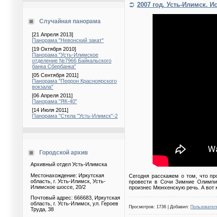
2007 год. Усть-Илимск. И
Случайная панорама
[21 Апреля 2013]
Панорама "Невонский закат"
[19 Октября 2010]
Панорама "Усть-Илимское
отделение №7966 Байкальского
банка Сбербанка"
[05 Сентября 2011]
Панорама "Перрон Красноярского
вокзала"
[06 Апреля 2011]
Панорама "ЯК-40"
[14 Июля 2011]
Панорама "Стела "Усть-Илимск"-2
Городской архив
Архивный отдел Усть-Илимска
Местонахождение: Иркутская
Сегодня расскажем о том, что пр
область, г. Усть-Илимск, Усть-
провести в Сочи Зимние Олимпий
Илимское шоссе, 20/2
произнес Мюнхенскую речь. А вот 
Почтовый адрес: 666683, Иркутская
область, г. Усть-Илимск, ул. Героев
Просмотров: 1736 | Добавил:
Пользовател
Труда, 38