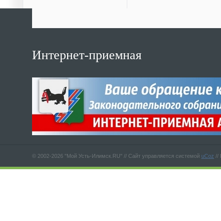
Интернет-приемная
© 2002-2026 "Мой Усть-Илимск.RU" //
Сайт управляется системой
uCoz
//